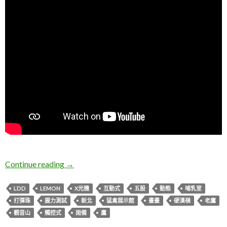
新北五股。觀音山猛禽展示館
Continue reading
→
LDD
LEMON
X光機
互動式
五股
動態
哺乳室
打彈珠
握力測試
新北
猛禽展示館
畫畫
硬漢嶺
老鷹
觀音山
觸控式
雨備
鷹