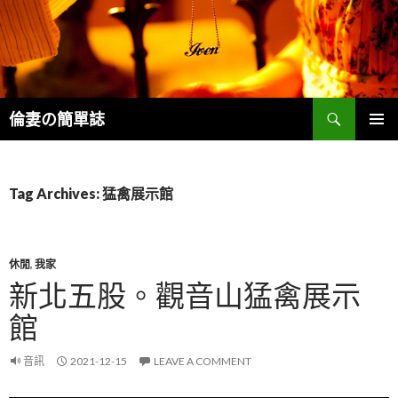
Search
倫妻の簡單誌
SKIP
PRIMAR
TO
MENU
CONTENT
Tag Archives: 猛禽展示館
休閒
,
我家
新北五股。觀音山猛禽展示
館
音訊
2021-12-15
LEAVE A COMMENT