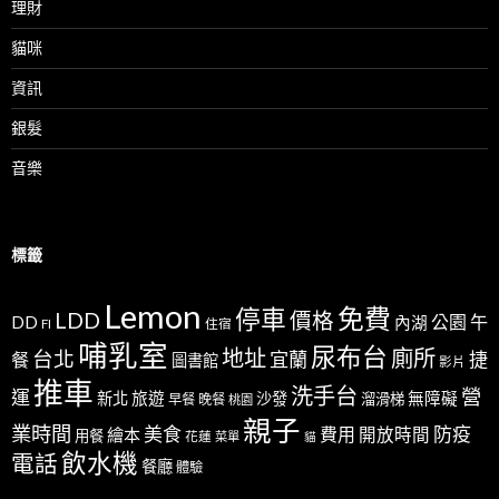
理財
貓咪
資訊
銀髮
音樂
標籤
Lemon
免費
停車
LDD
價格
公園
午
DD
內湖
FI
住宿
哺乳室
尿布台
地址
廁所
台北
宜蘭
捷
餐
圖書館
影片
推車
洗手台
營
運
新北
旅遊
沙發
無障礙
溜滑梯
早餐
晚餐
桃園
親子
業時間
美食
防疫
費用
繪本
開放時間
用餐
花蓮
菜單
貓
飲水機
電話
餐廳
體驗