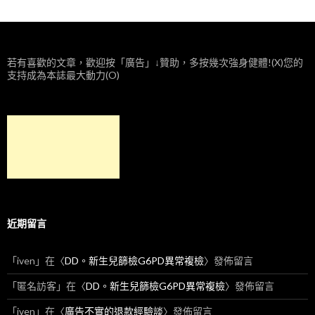
若有喜歡的文章，歡迎按「廣告」↓贊助，多按幾次強身健體!(X)您的
支持成為本誌最大動力(O)
近期留言
「
iven
」在〈
DD。新生兒篩檢G6PD異常複檢
〉發佈留言
「
匿名訪客
」在〈
DD。新生兒篩檢G6PD異常複檢
〉發佈留言
「
iven
」在〈
廣告不實的退款經驗談
〉發佈留言