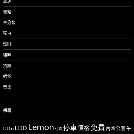
旅遊
書籍
未分類
獨白
理財
貓咪
資訊
銀髮
音樂
標籤
Lemon
免費
停車
LDD
價格
公園
午
DD
內湖
FI
住宿