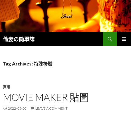
Search
倫妻の簡單誌
SKIP
PRIMAR
TO
MENU
CONTENT
Tag Archives: 特殊符號
資訊
MOVIE MAKER 貼圖
2022-05-05
LEAVE A COMMENT