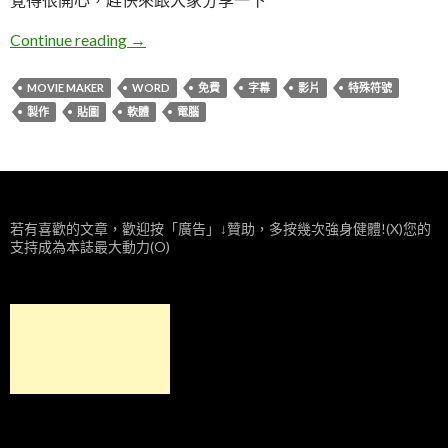
movie maker 貼圖
Continue reading
→
MOVIE MAKER
WORD
免費
字幕
影片
特殊符號
製作
貼圖
軟體
電腦
若有喜歡的文章，歡迎按「廣告」↓贊助，多按幾次強身健體!(X)您的
支持成為本誌最大動力(O)