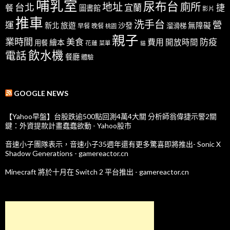
哺乳室
尿布台
地址
廁所
台北
宜蘭
捷
餐
圖書館
影片
推車
洗手台
營
運
新北
旅遊
沙發
無障礙
溜滑梯
早餐
晚餐
桃園
親子
業時間
美食
防疫
費用
繪本
開放時間
用餐
花蓮
菜單
貓
飲水機
電話
餐廳
體驗
GOOGLE NEWS
【Yahoo早盤】台股跌逾500點回測4萬4大關 分析師翁偉捷示警2關
鍵：外資提款計畫蠢蠢欲動 - Yahoo股市
音速小子團隊表示，音速小子35週年還有更多驚喜即將推出- Sonic X
Shadow Generations - gamereactor.cn
Minecraft 將於十月在 Switch 2 平台推出 - gamereactor.cn