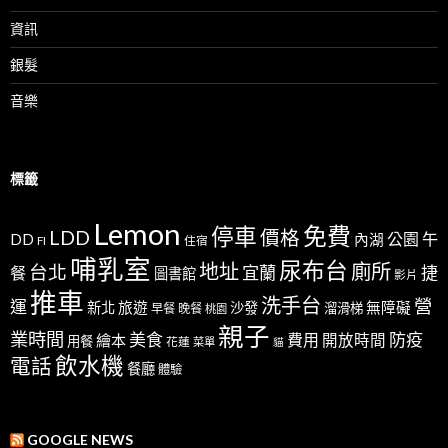
資訊
銀髮
音樂
標籤
Lemon
免費
停車
LDD
價格
公園
午
DD
內湖
FI
住宿
哺乳室
尿布台
地址
廁所
台北
宜蘭
捷
餐
圖書館
影片
推車
洗手台
營
運
新北
旅遊
沙發
無障礙
溜滑梯
早餐
晚餐
桃園
親子
業時間
美食
防疫
費用
繪本
開放時間
用餐
花蓮
菜單
貓
飲水機
電話
餐廳
體驗
GOOGLE NEWS