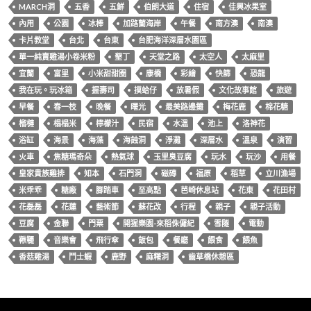
MARCH洞
五香
五鮮
伯朗大道
住宿
佳興冰果室
內用
公園
冰棒
加路蘭海岸
午餐
南方澳
南澳
卡片教堂
台北
台東
台肥海洋深層水園區
單一純賣雞湯小卷米粉
墾丁
天堂之路
太空人
太麻里
宜蘭
富里
小米甜甜圈
康橋
彩繪
快篩
恐龍
我在玩。玩冰箱
握壽司
摸蛤仔
放暑假
文化故事館
旅遊
早餐
春一枝
晚餐
曙光
最美路邊攤
梅花鹿
棉花糖
榴槤
榻榻米
檸檬汁
民宿
水溫
池上
洛神花
浴缸
海景
海藻
海蝕洞
淨灘
深層水
溫泉
演習
火車
焦糖瑪奇朵
熱氣球
玉里臭豆腐
玩水
玩沙
用餐
皇家貴族雞排
知本
石門洞
磁磚
福原
稻草
立川漁場
米乖乖
糖廠
腳踏車
至高點
芭崎休息站
花東
花田村
花磊磊
花蓮
藝術節
蘇花改
行程
親子
親子活動
豆腐
金聯
門票
開猩樂園-來稻侏儸紀
雪隧
電動
鞦韆
音樂會
飛行傘
飯包
餐廳
餵食
餵魚
香菇雞湯
鬥士蝦
鹿野
麻糬洞
齒草橋休憩區