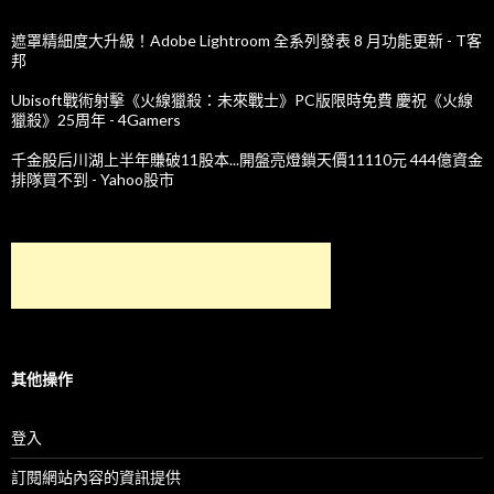
遮罩精細度大升級！Adobe Lightroom 全系列發表 8 月功能更新 - T客
邦
Ubisoft戰術射擊《火線獵殺：未來戰士》PC版限時免費 慶祝《火線
獵殺》25周年 - 4Gamers
千金股后川湖上半年賺破11股本...開盤亮燈鎖天價11110元 444億資金
排隊買不到 - Yahoo股市
其他操作
登入
訂閱網站內容的資訊提供