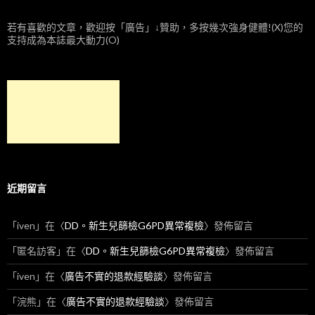
若有喜歡的文章，歡迎按「廣告」↓贊助，多按幾次強身健體!(X)您的
支持成為本誌最大動力(O)
近期留言
「
iven
」在〈
DD。新生兒篩檢G6PD異常複檢
〉發佈留言
「
匿名訪客
」在〈
DD。新生兒篩檢G6PD異常複檢
〉發佈留言
「
iven
」在〈
廣告不實的退款經驗談
〉發佈留言
「
浣熊
」在〈
廣告不實的退款經驗談
〉發佈留言