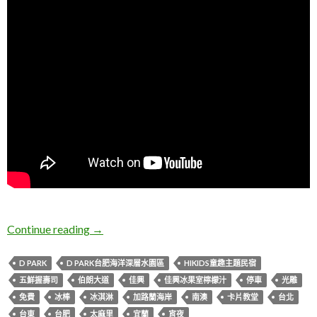
L & I 2022花東盛夏五日親子遊
Continue reading
→
D PARK
D PARK台肥海洋深層水園區
HIKIDS童趣主題民宿
五鮮握壽司
伯朗大道
佳興
佳興冰果室檸檬汁
停車
光雕
免費
冰棒
冰淇淋
加路蘭海岸
南澳
卡片教堂
台北
台東
台肥
太麻里
宜蘭
宵夜