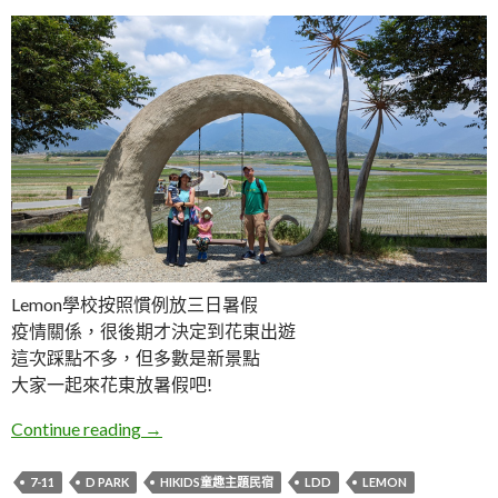
Lemon學校按照慣例放三日暑假
疫情關係，很後期才決定到花東出遊
這次踩點不多，但多數是新景點
大家一起來花東放暑假吧!
五天四夜花東親子旅遊行程
Continue reading
→
7-11
D PARK
HIKIDS童趣主題民宿
LDD
LEMON