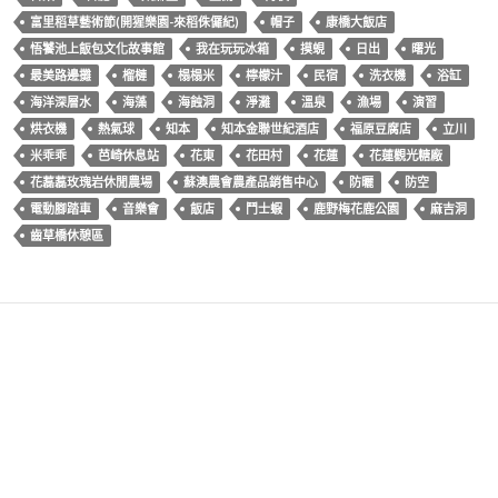
富里稻草藝術節(開猩樂園-來稻侏儸紀)
帽子
康橋大飯店
悟饕池上飯包文化故事館
我在玩玩冰箱
摸蜆
日出
曙光
最美路邊攤
榴槤
榻榻米
檸檬汁
民宿
洗衣機
浴缸
海洋深層水
海藻
海蝕洞
淨灘
溫泉
漁場
演習
烘衣機
熱氣球
知本
知本金聯世紀酒店
福原豆腐店
立川
米乖乖
芭崎休息站
花東
花田村
花蓮
花蓮觀光糖廠
花藞藞玫瑰岩休閒農場
蘇澳農會農產品銷售中心
防曬
防空
電動腳踏車
音樂會
飯店
鬥士蝦
鹿野梅花鹿公園
麻吉洞
齒草橋休憩區