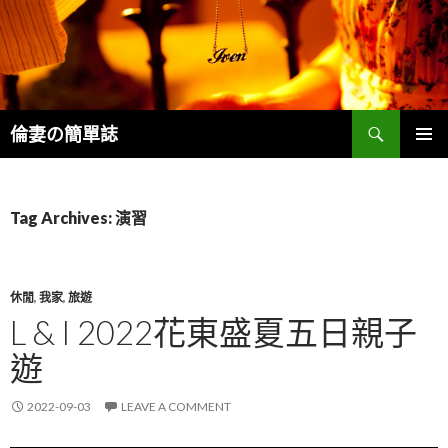
Search
倫妻の簡單誌
SKIP
PRIMAR
TO
MENU
CONTENT
Tag Archives: 演習
休閒
,
我家
,
旅遊
L & I 2022花東盛夏五日親子
遊
2022-09-03
LEAVE A COMMENT