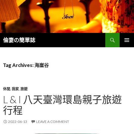
Search
倫妻の簡單誌
SKIP
PRIMAR
TO
MENU
CONTENT
Tag Archives: 海崖谷
休閒
,
我家
,
旅遊
L & I 八天臺灣環島親子旅遊
行程
2022-06-13
LEAVE A COMMENT