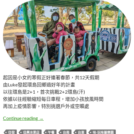
起因是小女的寒假正好連著春節，共12天假期
由Luke發起環島回鄉過好年的計畫
以往環島是2+1，首次挑戰2+2環島(汗)
依據以往經驗縮短每日車程，增加小孩放風時間
再加上疫情影響，特別挑選戶外或空曠處
L & I 八天臺灣環島親子旅遊行程
Continue reading
→
住宿
佳興冰果店
午餐
台南
台東
味-玩味蕃樂園