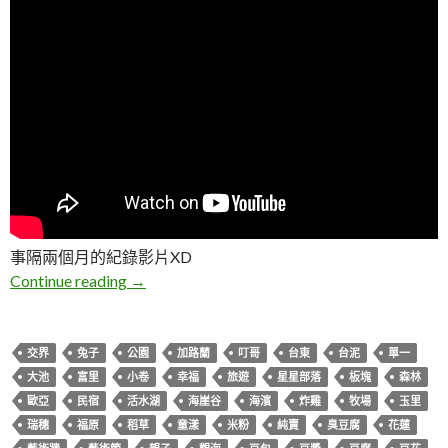
事隔兩個月的紀錄影片XD
L & I 花東慶生親子之旅
Continue reading
→
交界
兔子
公園
加路蘭
叮哥
台東
台泥
單一
大池
富里
小卷
幸福
旅遊
星星部落
板塊
森林
歐亞
民宿
活水湖
海崖谷
海濱
炸雞
牧場
玉里
瑞穗
福原
稻草
童漾
米粉
純賣
臭豆腐
花蓮