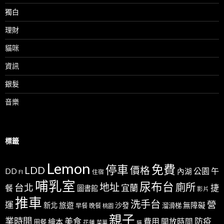
獨白
理財
貓咪
資訊
銀髮
音樂
標籤
Lemon
免費
停車
LDD
價格
公園
午
DD
內湖
FI
住宿
哺乳室
尿布台
地址
廁所
台北
宜蘭
捷
餐
圖書館
影片
推車
洗手台
營
運
新北
旅遊
沙發
無障礙
溜滑梯
早餐
晚餐
桃園
親子
業時間
美食
防疫
費用
繪本
開放時間
用餐
花蓮
菜單
貓