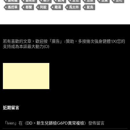
藝術牆
藝術節
親子
觀海
豆包
豆漿
豆腐
豆花
遙控車
都蘭
阿鋐
雞湯
馬太林
鴕鳥
若有喜歡的文章，歡迎按「廣告」↓贊助，多按幾次強身健體!(X)您的
支持成為本誌最大動力(O)
近期留言
「
iven
」在〈
DD。新生兒篩檢G6PD異常複檢
〉發佈留言