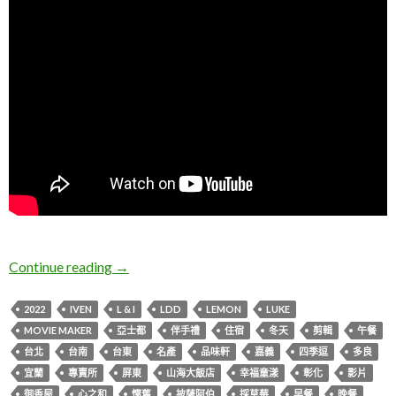
L & I 2022臺灣親子環島自由行
Continue reading
→
2022
IVEN
L & I
LDD
LEMON
LUKE
MOVIE MAKER
亞士都
伴手禮
住宿
冬天
剪輯
午餐
台北
台南
台東
名產
品味軒
嘉義
四季逗
多良
宜蘭
專賣所
屏東
山海大飯店
幸福童漾
彰化
影片
御香屋
心之和
懷舊
披薩阿伯
採草莓
早餐
晚餐