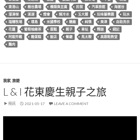
東港山
樹谷農場
橋頭臭豆腐
民宿
汽車旅館
海崖谷
溜滑梯
溪湖
燈會
燒冷冰
玉大曆
玩味蕃樂園
玩水
瑞穗牧場
環島
米國學校
糖廠
純情
美津
自助洗衣
花蓮
葡萄柚綠茶
蛋糕
親子
車站
釋迦
錢記
阿鋐炸雞
雞蛋糕
飯店
餐廳
馬太鞍
高跟鞋教堂
鵝肉
我家
,
旅遊
L & I 花東慶生親子之旅
視訊
2021-05-17
LEAVE A COMMENT