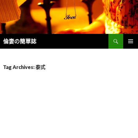
Search
倫妻の簡單誌
SKIP
PRIMAR
TO
MENU
CONTENT
Tag Archives: 泰式