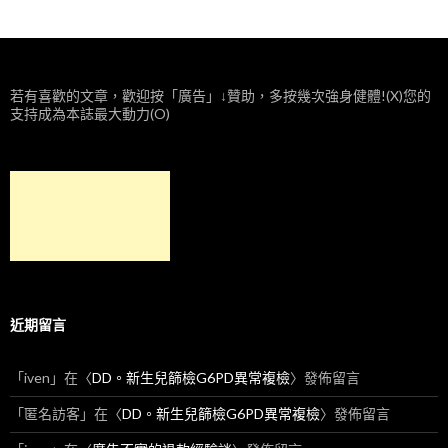
若有喜歡的文章，歡迎按「廣告」↓贊助，多按幾次強身健體!(X)您的
支持成為本誌最大動力(O)
近期留言
「
iven
」在〈
DD。新生兒篩檢G6PD異常複檢
〉發佈留言
「
匿名訪客
」在〈
DD。新生兒篩檢G6PD異常複檢
〉發佈留言