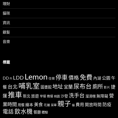
理財
貓咪
資訊
銀髮
音樂
標籤
Lemon
免費
停車
LDD
價格
公園
午
DD
內湖
FI
住宿
哺乳室
尿布台
地址
廁所
台北
宜蘭
捷
餐
圖書館
影片
推車
洗手台
營
運
新北
旅遊
沙發
無障礙
溜滑梯
早餐
晚餐
桃園
親子
業時間
美食
防疫
費用
繪本
開放時間
用餐
花蓮
菜單
貓
飲水機
電話
餐廳
體驗