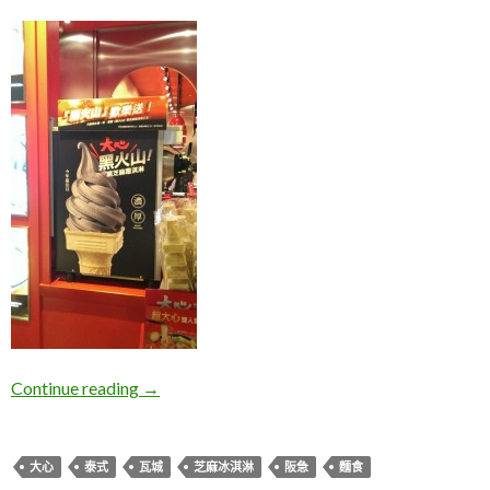
台北阪急。瓦城大心新泰式麵食館
Continue reading
→
大心
泰式
瓦城
芝麻冰淇淋
阪急
麵食