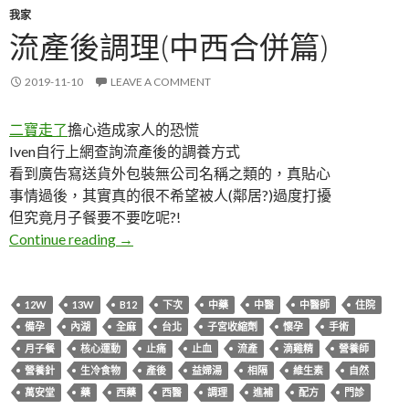
我家
流產後調理(中西合併篇)
2019-11-10
LEAVE A COMMENT
二寶走了
擔心造成家人的恐慌
Iven自行上網查詢流產後的調養方式
看到廣告寫送貨外包裝無公司名稱之類的，真貼心
事情過後，其實真的很不希望被人(鄰居?)過度打擾
但究竟月子餐要不要吃呢?!
流產後調理(中西合併篇)
Continue reading
→
12W
13W
B12
下次
中藥
中醫
中醫師
住院
備孕
內湖
全麻
台北
子宮收縮劑
懷孕
手術
月子餐
核心運動
止痛
止血
流產
滴雞精
營養師
營養針
生冷食物
產後
益婦湯
相隔
維生素
自然
萬安堂
藥
西藥
西醫
調理
進補
配方
門診