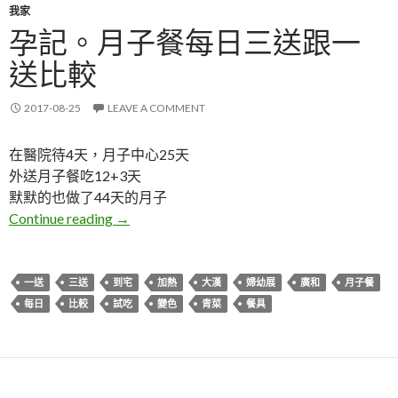
我家
孕記。月子餐每日三送跟一
送比較
2017-08-25
LEAVE A COMMENT
在醫院待4天，月子中心25天
外送月子餐吃12+3天
默默的也做了44天的月子
孕記。月子餐每日三送跟一送比較
Continue reading
→
一送
三送
到宅
加熱
大漢
婦幼展
廣和
月子餐
每日
比較
試吃
變色
青菜
餐具