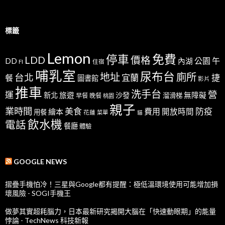
標籤
Lemon
免費
停車
LDD
價格
公園
午
DD
內湖
FI
住宿
哺乳室
尿布台
地址
廁所
台北
宜蘭
捷
餐
圖書館
影片
推車
洗手台
營
運
新北
旅遊
沙發
無障礙
溜滑梯
早餐
晚餐
桃園
親子
業時間
美食
防疫
費用
繪本
開放時間
用餐
花蓮
菜單
貓
飲水機
電話
餐廳
體驗
GOOGLE NEWS
摺疊手機怕冷！三星與Google都有提醒：極低溫環境使用可能增加損
壞風險 - SOGI手機王
做夢其實超耗腦力，日本最新研究揭開大腦在「快速動眼期」的能量
悖論 - TechNews 科技新報