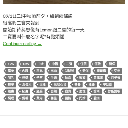
09/11(三)中秋節前夕，驗到兩條線
很高興二寶來報到
開始期待與想像有Lemon跟二寶的每一天
二寶要叫什麼名字呢?有點煩惱
再見。二寶
Continue reading
→
12W
13W
中止
中醫
二寶
住院
保險
健保
備孕
內膜
再見
出血
刮除術
勞保
卵黃囊
受孕
哺乳
妊娠
子宮
手術
抽血
收據
曾龍卿
月子餐
機率
沒長大
流產
無胎心音
營養
產後
甲狀腺
胎囊
胚囊
胚胎
自然
自費
血塊
診所
診斷證明
調理
調養
費用
醫生
醫院
門診
驗血