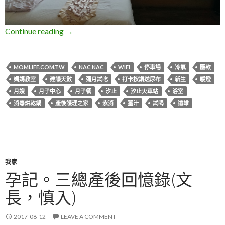
新北汐止。新生產後護理之家
Continue reading
→
MOMLIFE.COM.TW
NAC NAC
WIFI
停車場
冷氣
匯款
媽媽教室
建議天數
彌月試吃
打卡按讚送尿布
新生
暖燈
月嫂
月子中心
月子餐
汐止
汐止火車站
浴室
消毒烘乾鍋
產後護理之家
紫消
薑汁
試喝
遠雄
我家
孕記。三總產後回憶錄(文
長，慎入)
2017-08-12
LEAVE A COMMENT