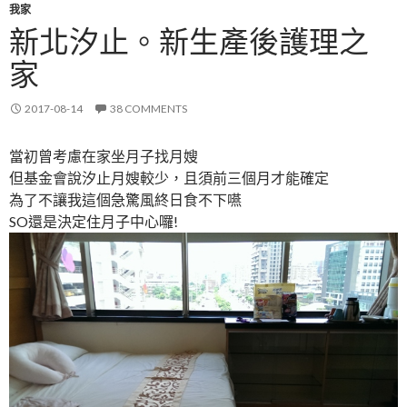
我家
新北汐止。新生產後護理之
家
2017-08-14
38 COMMENTS
當初曾考慮在家坐月子找月嫂
但基金會說汐止月嫂較少，且須前三個月才能確定
為了不讓我這個急驚風終日食不下嚥
SO還是決定住月子中心囉!