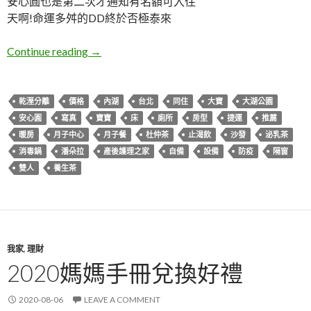
安心圓也是第二次才通知有名額可入住
天啊!命運多舛的DD終於否極泰來
台北內湖。安心圓產後護理之家
Continue reading
→
乾溼分離
價格
內湖
台北
同住
大寶
大湖公園
安心圓
寫真
寶寶
床
廁所
房型
捷運
推薦
暖房
月子中心
月子餐
杜仲茶
止渴飲
沙發
泌乳茶
消毒鍋
潘朵拉
產後護理之家
自備
設備
防疫
隔窗
雙人
養生茶
我家
,
理財
2020媽媽手冊兌換好禮
2020-08-06
LEAVE A COMMENT