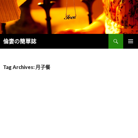
Search
倫妻の簡單誌
SKIP
PRIMAR
TO
MENU
CONTENT
Tag Archives: 月子餐