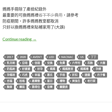
媽媽手冊除了產檢紀錄外
最重要的可換媽媽禮
省下不少費用
，請參考
防疫期間，許多媽媽教室都取消
只好以換媽媽禮來貼補家用了(大誤)
2020媽媽手冊兌換好禮
Continue reading
→
2017
2020
AVENT
LED
NACNAC
US
丁丁
乳牙刷
亞培
信誼
兌換
免費
六甲村
吊飾
大樹
奶瓶刷
好婆婆
好孕
媽媽
媽媽教室
媽媽禮
孕婦
孕媽咪
巧虎
幸福
惠氏
手冊
折扣
捷運
月子餐
杏福
桂格
產褥墊
當日
禮物
美強生
老行家
胸章
藥局
靠得住
音樂
麗嬰房