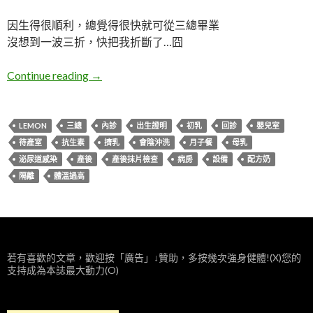
因生得很順利，總覺得很快就可從三總畢業
沒想到一波三折，快把我折斷了…囧
孕記。三總產後回憶錄(文長，慎入)
Continue reading
→
LEMON
三總
內診
出生證明
初乳
回診
嬰兒室
待產室
抗生素
擠乳
會陰沖洗
月子餐
母乳
泌尿道感染
產後
產後抹片檢查
病房
設備
配方奶
隔離
體溫過高
若有喜歡的文章，歡迎按「廣告」↓贊助，多按幾次強身健體!(X)您的
支持成為本誌最大動力(O)