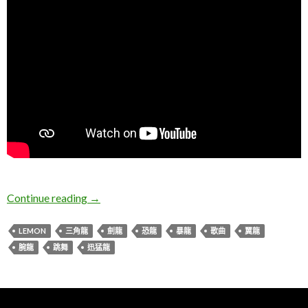
Lemon。恐龍舞
Continue reading
→
LEMON
三角龍
劍龍
恐龍
暴龍
歌曲
翼龍
腕龍
跳舞
迅猛龍