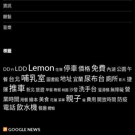
資訊
銀髮
音樂
標籤
Lemon
免費
停車
LDD
價格
公園
午
DD
內湖
FI
住宿
哺乳室
尿布台
地址
廁所
台北
宜蘭
捷
餐
圖書館
影片
推車
洗手台
營
運
新北
旅遊
沙發
無障礙
溜滑梯
早餐
晚餐
桃園
親子
業時間
美食
防疫
費用
繪本
開放時間
用餐
花蓮
菜單
貓
飲水機
電話
餐廳
體驗
GOOGLE NEWS