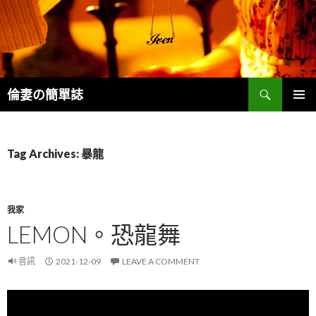
Search
倫妻の簡單誌
SKIP
PRIMAR
TO
MENU
CONTENT
Tag Archives: 暴龍
我家
LEMON。恐龍舞
音訊
2021-12-09
LEAVE A COMMENT