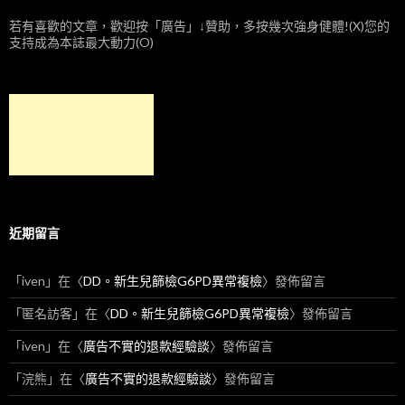
若有喜歡的文章，歡迎按「廣告」↓贊助，多按幾次強身健體!(X)您的
支持成為本誌最大動力(O)
近期留言
「
iven
」在〈
DD。新生兒篩檢G6PD異常複檢
〉發佈留言
「
匿名訪客
」在〈
DD。新生兒篩檢G6PD異常複檢
〉發佈留言
「
iven
」在〈
廣告不實的退款經驗談
〉發佈留言
「
浣熊
」在〈
廣告不實的退款經驗談
〉發佈留言