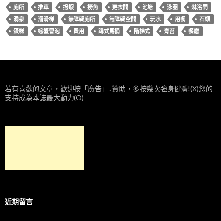
廁所
推車
撈蝦
撈魚
更衣間
池塘
泳圈
淋浴間
湧泉
溜滑梯
無障礙廁所
無障礙空間
玩水
用餐
石頭
蛋糕
螃蟹冒泡
費用
蹲式馬桶
階梯式
青苔
餐廳
若有喜歡的文章，歡迎按「廣告」↓贊助，多按幾次強身健體!(X)您的
支持成為本誌最大動力(O)
近期留言