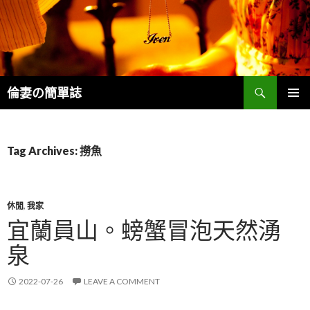
Search
倫妻の簡單誌
SKIP
PRIMAR
TO
MENU
CONTENT
Tag Archives: 撈魚
休閒
,
我家
宜蘭員山。螃蟹冒泡天然湧
泉
2022-07-26
LEAVE A COMMENT