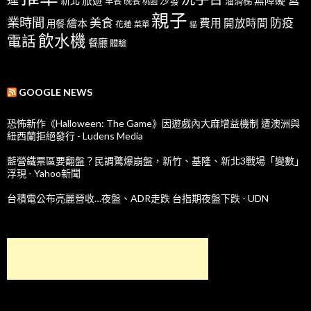
新北
旅遊
沙發
無障礙
溜滑梯
早餐
晚餐
桃園
親子
業時間
美食
防疫
費用
繪本
開放時間
用餐
花蓮
菜單
貓
飲水機
電話
餐廳
體驗
GOOGLE NEWS
恐怖新作《Halloween: The Game》因遊戲內大麻增益機制 遭澳洲與
紐西蘭拒絕發行 - Ludens Media
藍營鐵票區要翻盤？民調驚爆崩盤，新竹、基隆、新北3戰場「變數」
浮現 - Yahoo新聞
台積電公布亮麗營收…夜盤、ADR走跌 台指期夜盤下跌 - UDN