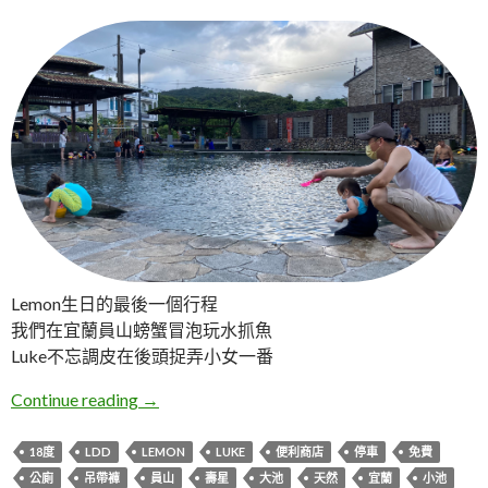
Lemon生日的最後一個行程
我們在宜蘭員山螃蟹冒泡玩水抓魚
Luke不忘調皮在後頭捉弄小女一番
宜蘭員山。螃蟹冒泡天然湧泉
Continue reading
→
18度
LDD
LEMON
LUKE
便利商店
停車
免費
公廁
吊帶褲
員山
壽星
大池
天然
宜蘭
小池