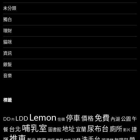
未分類
獨白
理財
貓咪
資訊
銀髮
音樂
標籤
Lemon
免費
停車
LDD
價格
公園
午
DD
內湖
FI
住宿
哺乳室
尿布台
地址
廁所
台北
宜蘭
捷
餐
圖書館
影片
推車
洗手台
營
運