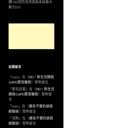
體!(X)您的支持成為本誌最大
動力(O)
近期留言
「
iven
」在〈
DD。新生兒篩檢
G6PD異常複檢
〉發佈留言
「
匿名訪客
」在〈
DD。新生兒
篩檢G6PD異常複檢
〉發佈留
言
「
iven
」在〈
廣告不實的退款
經驗談
〉發佈留言
「
浣熊
」在〈
廣告不實的退款
經驗談
〉發佈留言