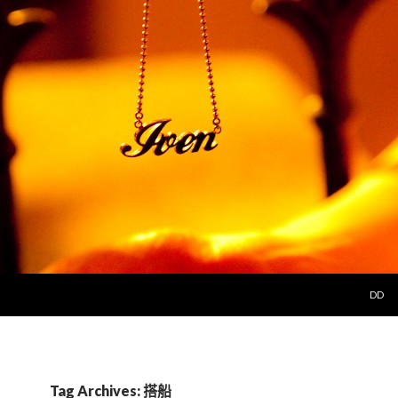
SKIP 
DD
Tag Archives: 搭船