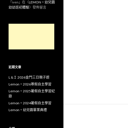
「
iven
」在〈
LEMON。幼兒園
幼幼班初體驗
〉發佈留言
近期文章
L &Ｉ 2026金門三日親子遊
Lemon。2026寒假自主學習
Lemon。2025暑假自主學習紀
錄
Lemon。2024暑假自主學習
Lemon。幼兒園畢業典禮