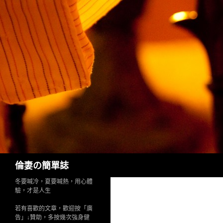
Search
倫妻の簡單誌
冬要喊冷，夏要喊熱，用心體
驗，才是人生
若有喜歡的文章，歡迎按「廣
告」↓贊助，多按幾次強身健