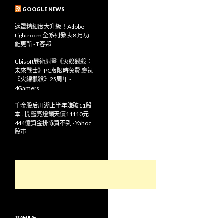
GOOGLE NEWS
遮罩精細度大升級！Adobe
Lightroom 全系列發表 8 月功
能更新 - T客邦
Ubisoft戰術射擊《火線獵殺：
未來戰士》PC版限時免費 慶祝
《火線獵殺》25周年 -
4Gamers
千金股后川湖上半年賺破11股
本...開盤亮燈鎖天價11110元
444億資金排隊買不到 - Yahoo
股市