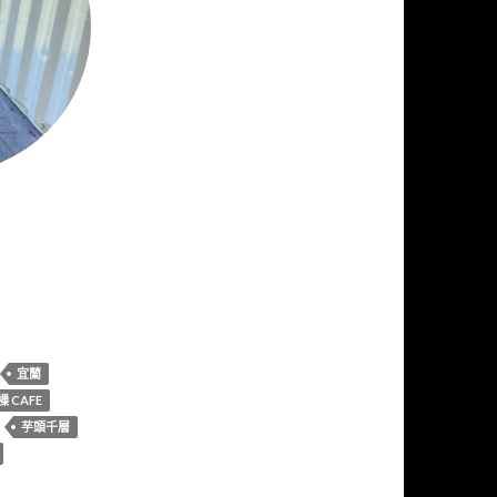
宜蘭
樔 CAFE
芋頭千層