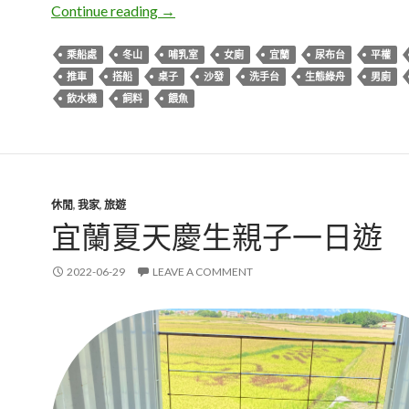
宜蘭冬山。生態綠舟哺乳室
Continue reading
→
乘船處
冬山
哺乳室
女廁
宜蘭
尿布台
平權
推車
搭船
桌子
沙發
洗手台
生態綠舟
男廁
飲水機
飼料
餵魚
休閒
,
我家
,
旅遊
宜蘭夏天慶生親子一日遊
2022-06-29
LEAVE A COMMENT