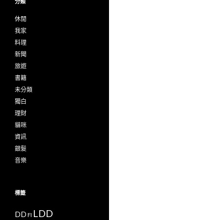
分類
休閒
我家
料理
新聞
旅遊
書籍
未分類
獨白
理財
貓咪
資訊
銀髮
音樂
標籤
LDD
DD
FI