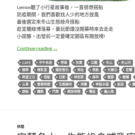
Lemon聽了小行星故事後，一直很想搭船
防疫期間，我們喜歡找人少的地方放風
最後選定來冬山生態綠舟搭船
趁宜蘭綠博落幕，童玩節還沒開幕時來去走走
小提醒，出發前一定要確定園區有開放唷!
宜蘭冬山。生態綠舟森林公園
Continue reading
→
CAFE
中午休息
停車
免費
公園
冬山
冬山河
咖啡
哺乳室
國定假日
地址
夜航
大樹公
宜蘭
希望之丘
搭船
日航
時刻表
森林
樹屋
樹樔
火車
營業時間
生態綠舟
用餐
神秘水道
船班
遊船
鐵軌
門票
開放時間
電話
龜山島
休閒