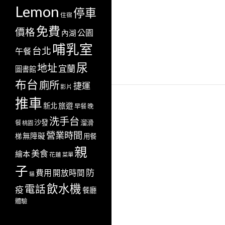
Lemon
停車
住宿
免費
價格
公園
內湖
哺乳室
台北
午餐
尿
地址
宜蘭
圖書館
布台
廁所
捷運
影片
推車
新北
旅遊
早餐
晚
洗手台
沙發
溜滑
餐
桃園
營業時間
無障礙
梯
用餐
親
美食
繪本
花蓮
菜單
子
防
費用
開放時間
貓
飲水機
電話
疫
餐廳
體驗