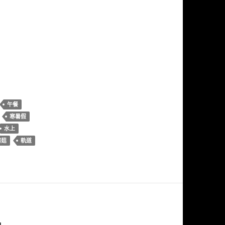
午餐
寒暑假
水上
蘑菇
軌道