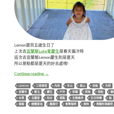
Lemon寶貝五歲生日了
上次去
宜蘭幫Luke爹慶生
是春天偏冷時
這次去宜蘭幫Lemon慶生則是夏天
所以景點都是夏天的好去處唷!
宜蘭夏天慶生親子一日遊
Continue reading
→
LEMON
三奇美徑
內用
冬山
員山
坐船
天然
宜蘭市
愛玉
慶生
戶外
抓蝦
抓魚
搭船
樹
水果
玉圓堂
玩水
甜點
生態綠舟
生日快樂
船
蛋糕
螃蟹冒泡
雞蛋仔
食聚咖啡
飲料
黑糖珍珠鮮奶