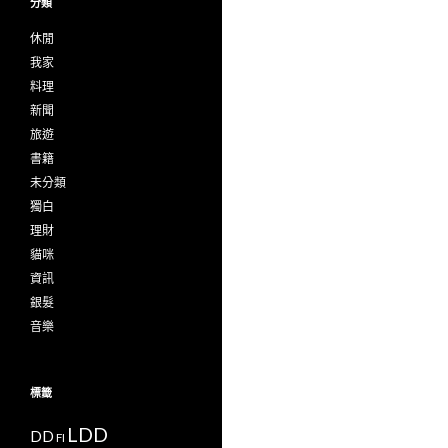
分類
休閒
我家
料理
新聞
旅遊
書籍
未分類
獨白
理財
貓咪
資訊
銀髮
音樂
標籤
LDD
DD
FI