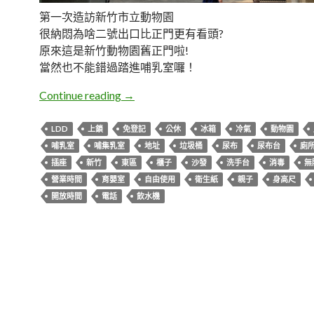
第一次造訪新竹市立動物園
很納悶為啥二號出口比正門更有看頭?
原來這是新竹動物園舊正門啦!
當然也不能錯過踏進哺乳室囉！
新竹東區。動物園哺乳室
Continue reading
→
LDD
上鎖
免登記
公休
冰箱
冷氣
動物園
哺乳室
哺集乳室
地址
垃圾桶
尿布
尿布台
廁
插座
新竹
東區
櫃子
沙發
洗手台
消毒
無
營業時間
育嬰室
自由使用
衛生紙
親子
身高尺
開放時間
電話
飲水機