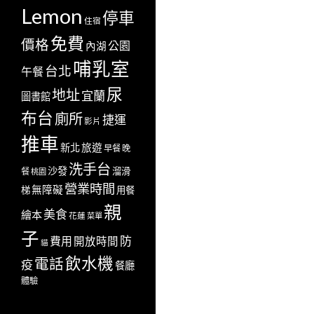
Lemon
停車
住宿
免費
價格
公園
內湖
哺乳室
台北
午餐
尿
地址
宜蘭
圖書館
布台
廁所
捷運
影片
推車
新北
旅遊
早餐
晚
洗手台
沙發
溜滑
餐
桃園
營業時間
無障礙
梯
用餐
親
美食
繪本
花蓮
菜單
子
防
費用
開放時間
貓
飲水機
電話
疫
餐廳
體驗