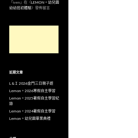
「
iven
」在〈
LEMON。幼兒園
幼幼班初體驗
〉發佈留言
近期文章
L &Ｉ 2026金門三日親子遊
Lemon。2026寒假自主學習
Lemon。2025暑假自主學習紀
錄
Lemon。2024暑假自主學習
Lemon。幼兒園畢業典禮