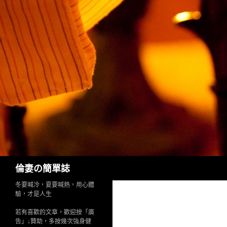
Search
倫妻の簡單誌
冬要喊冷，夏要喊熱，用心體
驗，才是人生
若有喜歡的文章，歡迎按「廣
告」↓贊助，多按幾次強身健