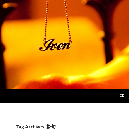
SKIP 
DD
Tag Archives: 掛勾