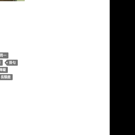
周一
所
掛勾
障礙
長頸鹿