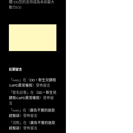
體!(X)您的支持成為本誌最大
動力(O)
近期留言
「
iven
」在〈
DD。新生兒篩檢
G6PD異常複檢
〉發佈留言
「
匿名訪客
」在〈
DD。新生兒
篩檢G6PD異常複檢
〉發佈留
言
「
iven
」在〈
廣告不實的退款
經驗談
〉發佈留言
「
浣熊
」在〈
廣告不實的退款
經驗談
〉發佈留言