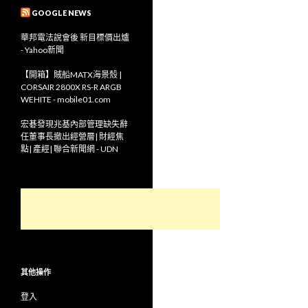
GOOGLE NEWS
華邦電法說會後 新目標價出爐
- Yahoo新聞
【開箱】賊船MATX海景殼 |
CORSAIR 2800X RS-R ARGB
WEHITE - mobile01.com
宏碁發現兆基內部管理缺失辭
任董事長撤出經營層| 財經焦
點| 產經| 聯合新聞網 - UDN
其他操作
登入