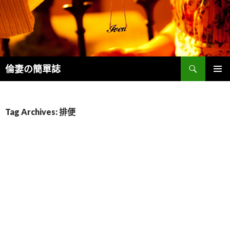
Search
倫妻の簡單誌
SKIP
PRIMAR
TO
MENU
CONTENT
Tag Archives: 排便