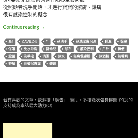
從照顧者洗手開始，才進行寶寶的潔膚、護膚
很有感染控制的概念
體驗。3M嬰幼兒保膚系列
Continue reading
→
3M
CAVILON
™
乾洗手
乾洗潔膚泡沫
保濕
保膚
保護
免水沖洗
嬰幼兒
尿布
感染控制
戶外
排便
殺菌
洗手液
清潔
無水
無痛保膚膜
無酒精
無香精
野餐
長效保膚霜
體驗
若有喜歡的文章，歡迎按「廣告」↓贊助，多按幾次強身健體!(X)您的
支持成為本誌最大動力(O)