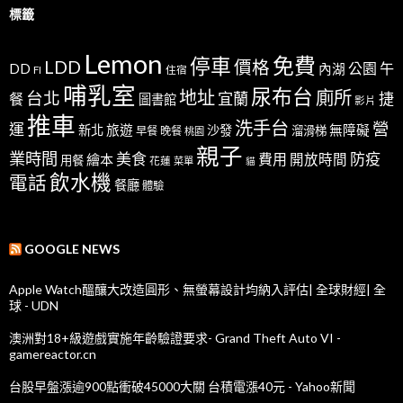
標籤
Lemon
免費
停車
LDD
價格
公園
午
DD
內湖
FI
住宿
哺乳室
尿布台
地址
廁所
台北
宜蘭
捷
餐
圖書館
影片
推車
洗手台
營
運
新北
旅遊
沙發
無障礙
溜滑梯
早餐
晚餐
桃園
親子
業時間
美食
防疫
費用
繪本
開放時間
用餐
花蓮
菜單
貓
飲水機
電話
餐廳
體驗
GOOGLE NEWS
Apple Watch醞釀大改造圓形、無螢幕設計均納入評估| 全球財經| 全
球 - UDN
澳洲對18+級遊戲實施年齡驗證要求- Grand Theft Auto VI -
gamereactor.cn
台股早盤漲逾900點衝破45000大關 台積電漲40元 - Yahoo新聞