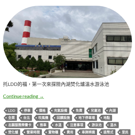
托LDD的福，第一次來探險內湖焚化爐溫水游泳池
台北。內湖焚化爐溫水游泳池
Continue reading
→
LDD
停車
價格
充氣設備
免費
兒童池
內湖
全票
台北
吹風機
回饋設施
地下停車場
地點
志願服務榮譽卡
推車
水溫
注意事項
游泳池
溫水
焚化爐
營業時間
置物櫃
費用
車牌辨識
退幣式
里民