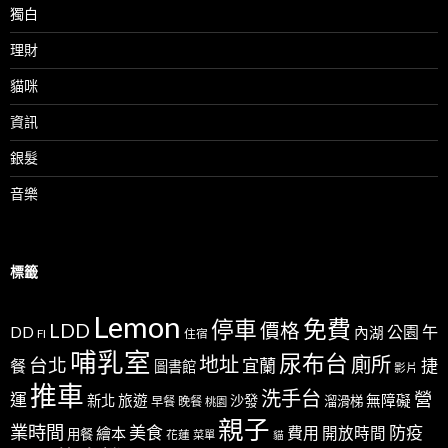
獨白
理財
貓咪
資訊
銀髮
音樂
標籤
Lemon
免費
停車
LDD
價格
公園
午
DD
內湖
FI
住宿
哺乳室
尿布台
地址
廁所
台北
宜蘭
捷
餐
圖書館
影片
推車
洗手台
營
運
新北
旅遊
沙發
無障礙
溜滑梯
早餐
晚餐
桃園
親子
業時間
美食
防疫
費用
繪本
開放時間
用餐
花蓮
菜單
貓