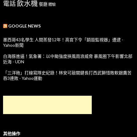
飲水機
電話
餐廳
體驗
GOOGLE NEWS
墨西哥43名學生 人間蒸發12年！高官下令「銷毀監視器」遭逮 -
Yahoo新聞
白海豚進逼！氣象署：以中颱強度挾風雨浪威脅 暴風圈下午影響北部
近海 - UDN
「三洋砲」打線寫隊史紀錄！林安可敲關鍵長打西武獅惜敗軟銀鷹苦
吞3連敗 - Yahoo運動
其他操作