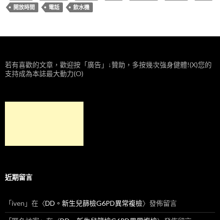
開放時間
電話
飲水機
若有喜歡的文章，歡迎按「廣告」↓贊助，多按幾次強身健體!(X)您的
支持成為本誌最大動力(O)
近期留言
「
iven
」在〈
DD。新生兒篩檢G6PD異常複檢
〉發佈留言