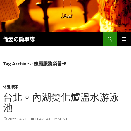
Search
倫妻の簡單誌
SKIP
PRIMAR
TO
MENU
CONTENT
Tag Archives: 志願服務榮譽卡
休閒
,
我家
台北。內湖焚化爐溫水游泳
池
2022-04-21
LEAVE A COMMENT