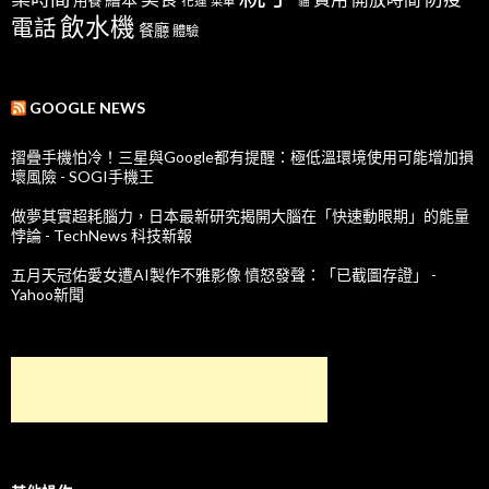
用餐
花蓮
菜單
貓
飲水機
電話
餐廳
體驗
GOOGLE NEWS
摺疊手機怕冷！三星與Google都有提醒：極低溫環境使用可能增加損
壞風險 - SOGI手機王
做夢其實超耗腦力，日本最新研究揭開大腦在「快速動眼期」的能量
悖論 - TechNews 科技新報
五月天冠佑愛女遭AI製作不雅影像 憤怒發聲：「已截圖存證」 -
Yahoo新聞