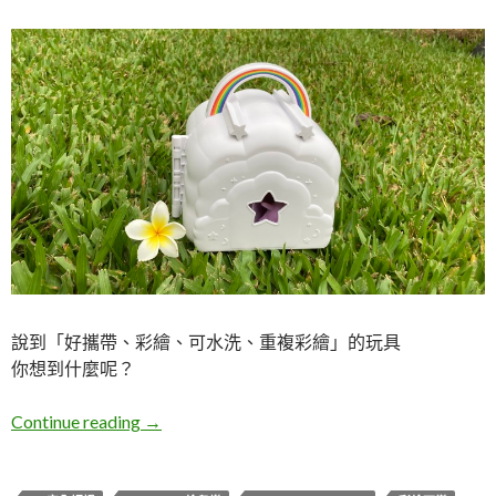
說到「好攜帶、彩繪、可水洗、重複彩繪」的玩具
你想到什麼呢？
Crayola_繪兒樂_彩繪百變夢幻雲朵。真實體
Continue reading
→