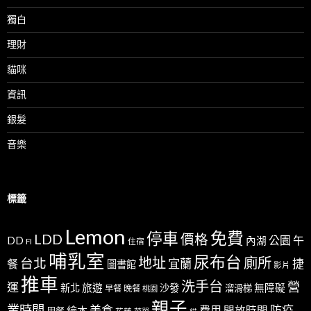
獨白
理財
貓咪
資訊
銀髮
音樂
標籤
Lemon
免費
停車
LDD
價格
公園
午
DD
內湖
FI
住宿
哺乳室
尿布台
地址
廁所
台北
宜蘭
捷
餐
圖書館
影片
推車
洗手台
營
運
新北
旅遊
沙發
無障礙
溜滑梯
早餐
晚餐
桃園
親子
業時間
美食
防疫
費用
繪本
開放時間