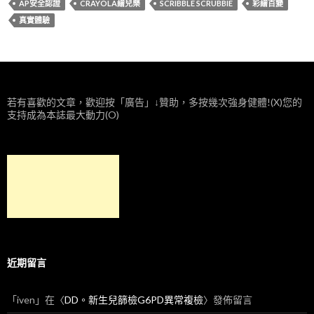
AP安全認證
CRAYOLA繪兒樂
SCRIBBLE SCRUBBIE
彩繪百變
真實體驗
若有喜歡的文章，歡迎按「廣告」↓贊助，多按幾次強身健體!(X)您的
支持成為本誌最大動力(O)
近期留言
「
iven
」在〈
DD。新生兒篩檢G6PD異常複檢
〉發佈留言