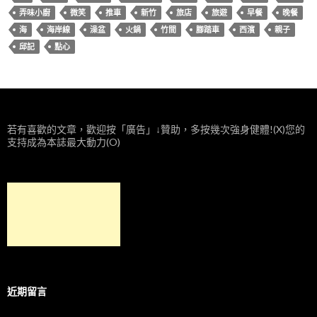
弄味小廚
微笑
推車
新竹
旅店
旅遊
早餐
晚餐
海
海岸線
澡盆
火鍋
竹間
腳踏車
西濱
親子
邱記
點心
若有喜歡的文章，歡迎按「廣告」↓贊助，多按幾次強身健體!(X)您的
支持成為本誌最大動力(O)
近期留言