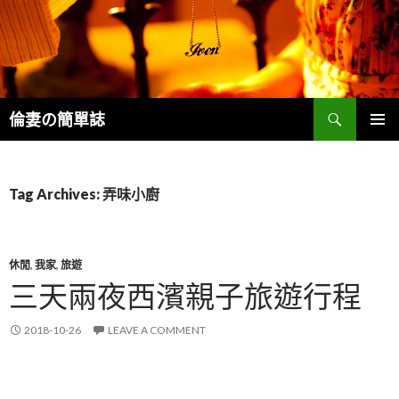
Search
倫妻の簡單誌
SKIP
PRIMAR
TO
MENU
CONTENT
Tag Archives: 弄味小廚
休閒
,
我家
,
旅遊
三天兩夜西濱親子旅遊行程
2018-10-26
LEAVE A COMMENT