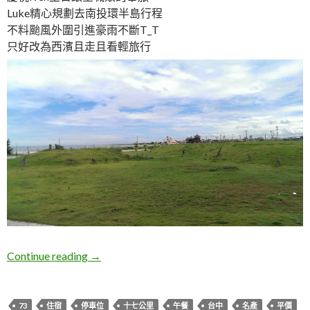
Luke精心規劃去南投環半島行程
不料颱風外圍引進豪雨不斷T_T
只好改為西濱且走且看輕旅行
三天兩夜西濱親子旅遊行程
Continue reading
→
73
住宿
停車位
十七公里
午餐
台中
名產
平價