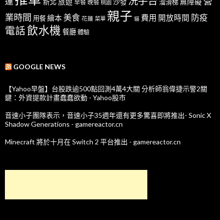
洗手台
營
運
新北
旅遊
沙發
無障礙
溜滑梯
早餐
晚餐
桃園
親子
業時間
美食
防疫
費用
繪本
開放時間
用餐
花蓮
菜單
貓
飲水機
電話
餐廳
體驗
GOOGLE NEWS
【Yahoo早盤】台股跌逾500點回測4萬4大關 分析師翁偉捷示警2關
鍵：外資提款計畫蠢蠢欲動 - Yahoo股市
音速小子團隊表示，音速小子35週年還有更多驚喜即將推出- Sonic X
Shadow Generations - gamereactor.cn
Minecraft 將於十月在 Switch 2 平台推出 - gamereactor.cn