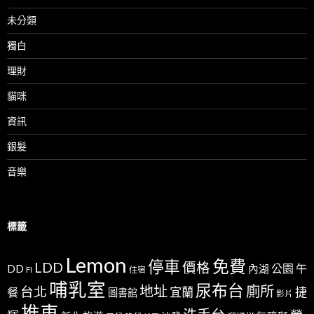
未分類
獨白
理財
貓咪
資訊
銀髮
音樂
標籤
Lemon
免費
停車
LDD
價格
公園
午
DD
內湖
FI
住宿
哺乳室
尿布台
地址
廁所
台北
宜蘭
捷
餐
圖書館
影片
推車