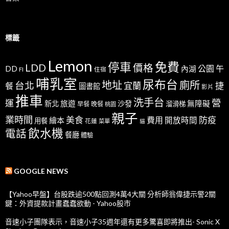
標籤
Lemon
免費
停車
LDD
價格
公園
午
DD
內湖
FI
住宿
哺乳室
尿布台
地址
廁所
台北
宜蘭
捷
餐
圖書館
影片
推車
洗手台
營
運
新北
旅遊
沙發
無障礙
溜滑梯
早餐
晚餐
桃園
親子
業時間
美食
防疫
費用
繪本
開放時間
用餐
花蓮
菜單
貓
飲水機
電話
餐廳
體驗
GOOGLE NEWS
【Yahoo早盤】台股跌逾500點回測4萬4大關 分析師翁偉捷示警2關
鍵：外資提款計畫蠢蠢欲動 - Yahoo股市
音速小子團隊表示，音速小子35週年還有更多驚喜即將推出- Sonic X