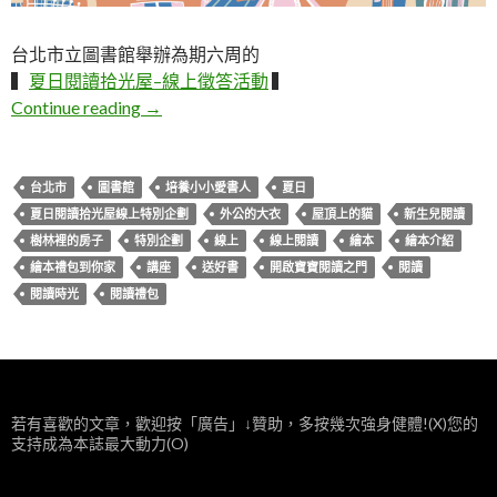
台北市立圖書館舉辦為期六周的
▍
夏日閱讀拾光屋–線上徵答活動
▍
夏日閱讀拾光屋線上特別企劃－繪本禮包到
Continue reading
→
台北市
圖書館
培養小小愛書人
夏日
夏日閱讀拾光屋線上特別企劃
外公的大衣
屋頂上的貓
新生兒閱讀
樹林裡的房子
特別企劃
線上
線上閱讀
繪本
繪本介紹
繪本禮包到你家
講座
送好書
開啟寶寶閱讀之門
閱讀
閱讀時光
閱讀禮包
若有喜歡的文章，歡迎按「廣告」↓贊助，多按幾次強身健體!(X)您的
支持成為本誌最大動力(O)