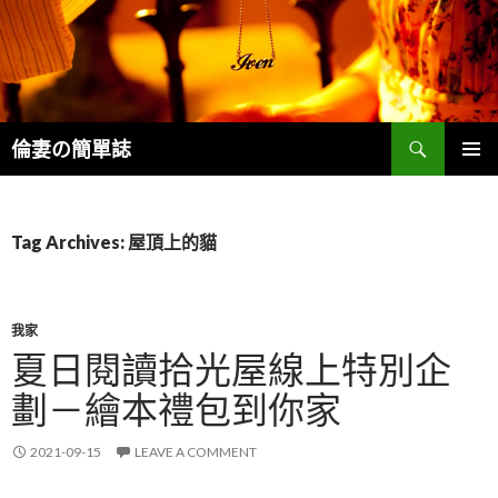
Search
倫妻の簡單誌
SKIP
PRIMAR
TO
MENU
CONTENT
Tag Archives: 屋頂上的貓
我家
夏日閱讀拾光屋線上特別企
劃－繪本禮包到你家
2021-09-15
LEAVE A COMMENT