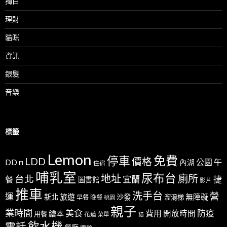
獨白
理財
貓咪
資訊
銀髮
音樂
標籤
Lemon
免費
停車
LDD
價格
公園
午
DD
內湖
FI
住宿
哺乳室
尿布台
地址
廁所
台北
宜蘭
捷
餐
圖書館
影片
推車
洗手台
營
運
新北
旅遊
沙發
無障礙
溜滑梯
早餐
晚餐
桃園
親子
業時間
美食
防疫
費用
繪本
開放時間
用餐
花蓮
菜單
貓
飲水機
電話