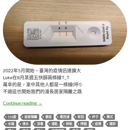
2022年5月開始，臺灣的疫情迅速擴大
Luke在8月某週五快篩兩條線T_T
萬幸的是，家中其他人都是一條線(呼!)
不過這也開始我們的漫長居家隔離之路
惠而浦蒸烤爐消毒功能
Continue reading
→
110度
居家隔離
徹底
惠而浦
新冠
杯子
模式
水箱
沸水
消毒
湯匙
烘乾
烤箱
疫情
確診