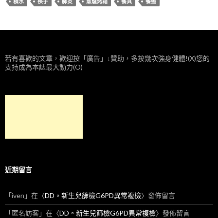
積水
筷子
肺炎
蒸爐烤箱
餐具
餐盤
若有喜歡的文章，歡迎按「廣告」↓贊助，多按幾次強身健體!(X)您的
支持成為本誌最大動力(O)
近期留言
「
iven
」在〈
DD。新生兒篩檢G6PD異常複檢
〉發佈留言
「
匿名訪客
」在〈
DD。新生兒篩檢G6PD異常複檢
〉發佈留言