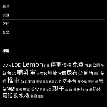
貓咪
資訊
銀髮
音樂
標籤
Lemon
免費
停車
LDD
價格
公園
午
DD
內湖
FI
住宿
哺乳室
尿布台
地址
廁所
台北
宜蘭
捷
餐
圖書館
影片
推車
洗手台
營
運
新北
旅遊
沙發
無障礙
溜滑梯
早餐
晚餐
桃園
親子
業時間
美食
防疫
費用
繪本
開放時間
用餐
花蓮
菜單
貓
飲水機
電話
餐廳
體驗