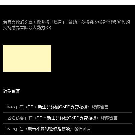
若有喜歡的文章，歡迎按「廣告」↓贊助，多按幾次強身健體!(X)您的
支持成為本誌最大動力(O)
近期留言
「
iven
」在〈
DD。新生兒篩檢G6PD異常複檢
〉發佈留言
「
匿名訪客
」在〈
DD。新生兒篩檢G6PD異常複檢
〉發佈留言
「
iven
」在〈
廣告不實的退款經驗談
〉發佈留言