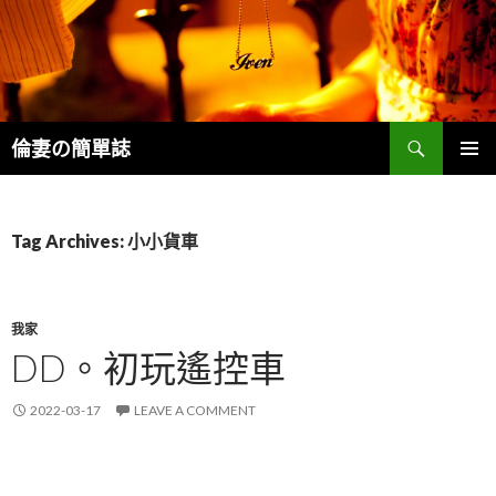
Search
倫妻の簡單誌
SKIP
PRIMAR
TO
MENU
CONTENT
Tag Archives: 小小貨車
我家
DD。初玩遙控車
2022-03-17
LEAVE A COMMENT