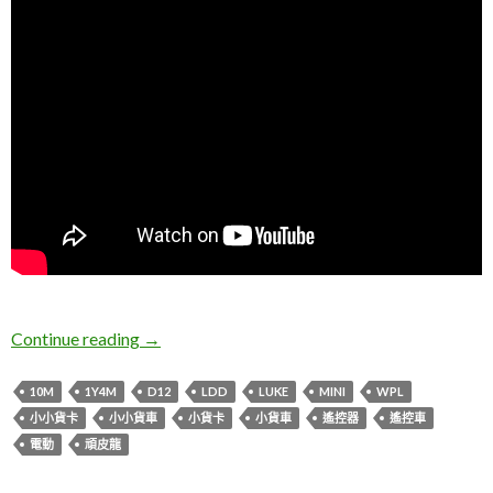
DD。初玩遙控車
Continue reading
→
10M
1Y4M
D12
LDD
LUKE
MINI
WPL
小小貨卡
小小貨車
小貨卡
小貨車
遙控器
遙控車
電動
頑皮龍