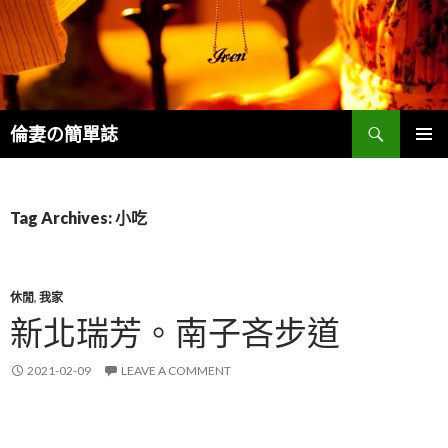
Search
倫妻の簡單誌
SKIP
PRIMAR
TO
MENU
CONTENT
Tag Archives: 小吃
休閒
,
我家
新北瑞芳。南子吝步道
2021-02-09
LEAVE A COMMENT