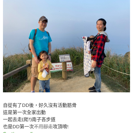
自從有了DD後，好久沒有活動筋骨
這是第一次全家出動
一起去走(爬?)南子吝步道
也是DD第一次
不用腳走
攻頂唷!