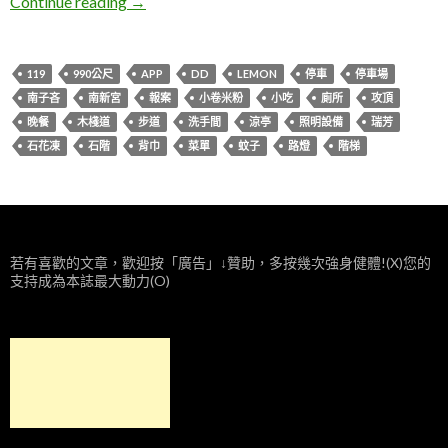
新北瑞芳。南子吝步道
Continue reading
→
119
990公尺
APP
DD
LEMON
停車
停車場
南子吝
南新宮
報案
小卷米粉
小吃
廁所
攻頂
晚餐
木棧道
步道
洗手間
涼亭
照明設備
瑞芳
石花凍
石階
背巾
菜單
蚊子
路燈
階梯
若有喜歡的文章，歡迎按「廣告」↓贊助，多按幾次強身健體!(X)您的
支持成為本誌最大動力(O)