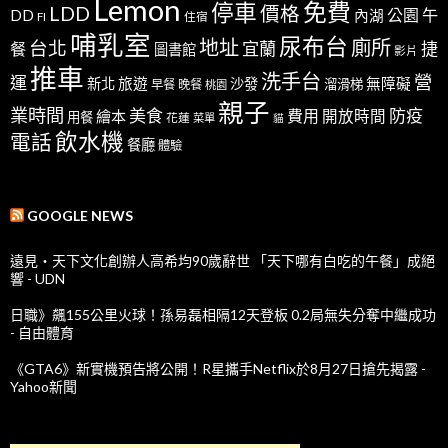
Lemon
免費
停車
LDD
價格
公園
午
DD
內湖
FI
住宿
哺乳室
尿布台
地址
廁所
台北
宜蘭
捷
餐
圖書館
影片
推車
洗手台
營
運
新北
旅遊
沙發
無障礙
溜滑梯
早餐
晚餐
桃園
親子
業時間
美食
防疫
費用
繪本
開放時間
用餐
花蓮
菜單
貓
飲水機
電話
餐廳
體驗
GOOGLE NEWS
遠見‧天下文化創辦人高希均90歲辭世 「天下哪有白吃的午餐」成絕
響 - UDN
日職》飆155公里火球！孫易磊相隔12天登板 0.2局無失分奪中繼成功
- 自由體育
《GTA6》新實機預告將公開！R星攜手Netflix於8月27日搶先揭露 -
Yahoo新聞