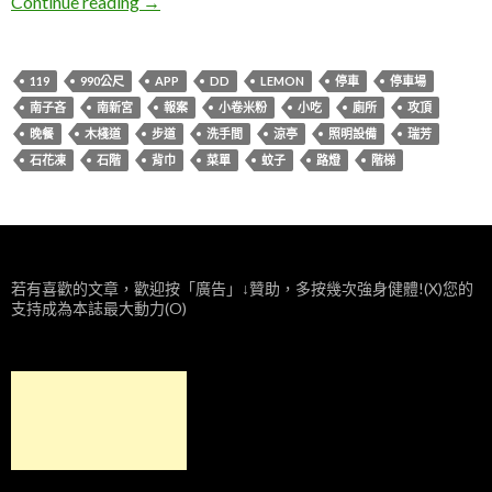
新北瑞芳。南子吝步道
Continue reading
→
119
990公尺
APP
DD
LEMON
停車
停車場
南子吝
南新宮
報案
小卷米粉
小吃
廁所
攻頂
晚餐
木棧道
步道
洗手間
涼亭
照明設備
瑞芳
石花凍
石階
背巾
菜單
蚊子
路燈
階梯
若有喜歡的文章，歡迎按「廣告」↓贊助，多按幾次強身健體!(X)您的
支持成為本誌最大動力(O)