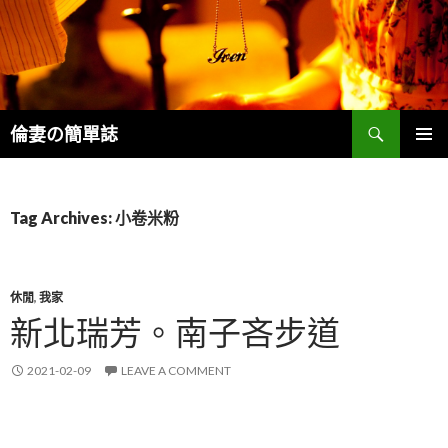
Search
倫妻の簡單誌
SKIP
PRIMAR
TO
MENU
CONTENT
Tag Archives: 小卷米粉
休閒
,
我家
新北瑞芳。南子吝步道
2021-02-09
LEAVE A COMMENT