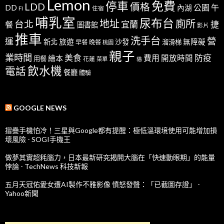
Lemon
免費
停車
LDD
價格
公園
午
DD
內湖
FI
住宿
哺乳室
尿布台
地址
廁所
台北
宜蘭
捷
餐
圖書館
影片
推車
洗手台
營
運
新北
旅遊
沙發
無障礙
溜滑梯
早餐
晚餐
桃園
親子
業時間
美食
防疫
費用
繪本
開放時間
用餐
花蓮
菜單
貓
飲水機
電話
餐廳
體驗
GOOGLE NEWS
摺疊手機怕冷！三星與Google都有提醒：極低溫環境使用可能增加損
壞風險 - SOGI手機王
做夢其實超耗腦力，日本最新研究揭開大腦在「快速動眼期」的能量
悖論 - TechNews 科技新報
五月天冠佑愛女遭AI製作不雅影像 憤怒發聲：「已截圖存證」 -
Yahoo新聞