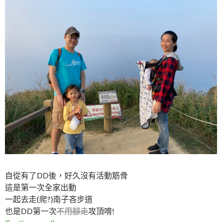
自從有了DD後，好久沒有活動筋骨
這是第一次全家出動
一起去走(爬?)南子吝步道
也是DD第一次
不用腳走
攻頂唷!