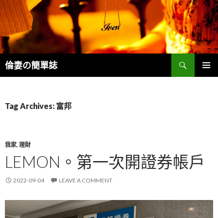
Search
倫妻の簡單誌
SKIP
PRIMAR
TO
MENU
CONTENT
Tag Archives: 富邦
我家
,
理財
LEMON。第一次開證券帳戶
2022-09-04
LEAVE A COMMENT