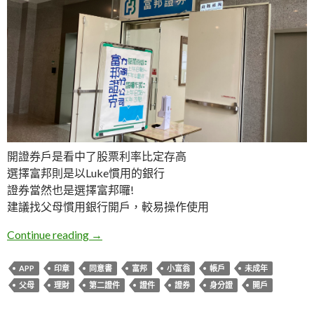
開證券戶是看中了股票利率比定存高
選擇富邦則是以Luke慣用的銀行
證券當然也是選擇富邦囉!
建議找父母慣用銀行開戶，較易操作使用
LEMON。第一次開證券帳戶
Continue reading
→
APP
印章
同意書
富邦
小富翁
帳戶
未成年
父母
理財
第二證件
證件
證券
身分證
開戶