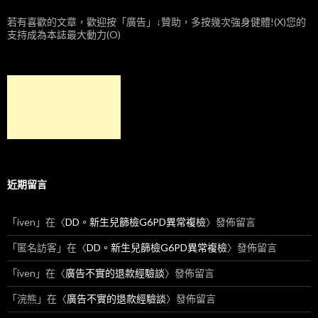
若有喜歡的文章，歡迎按「廣告」↓贊助，多按幾次強身健體!(X)您的
支持成為本誌最大動力(O)
近期留言
「
iven
」在〈
DD。新生兒篩檢G6PD異常複檢
〉發佈留言
「
匿名訪客
」在〈
DD。新生兒篩檢G6PD異常複檢
〉發佈留言
「
iven
」在〈
廣告不實的退款經驗談
〉發佈留言
「
浣熊
」在〈
廣告不實的退款經驗談
〉發佈留言