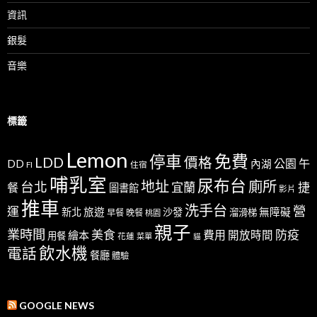
資訊
銀髮
音樂
標籤
Lemon
免費
停車
LDD
價格
公園
午
DD
內湖
FI
住宿
哺乳室
尿布台
地址
廁所
台北
宜蘭
捷
餐
圖書館
影片
推車
洗手台
營
運
新北
旅遊
沙發
無障礙
溜滑梯
早餐
晚餐
桃園
親子
業時間
美食
防疫
費用
繪本
開放時間
用餐
花蓮
菜單
貓
飲水機
電話
餐廳
體驗
GOOGLE NEWS