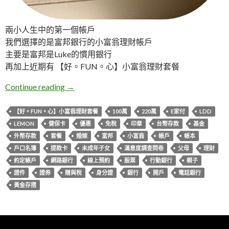
兩小人生中的第一個帳戶
我們選擇的是富邦銀行的小富翁理財帳戶
主要是富邦是Luke的慣用銀行
再加上近期有 【好。FUN。心】小富翁理財套餐
Lemon。第一次開戶(富邦小富翁帳戶)
Continue reading
→
【好。FUN。心】小富翁理財套餐
100萬
220萬
E家付
LDD
LEMON
健保卡
優惠
免稅
印章
台幣存款
基金
外幣存款
套餐
婚嫁
富邦
小富翁
帳戶
帳本
戶口名簿
提款卡
未成年子女
滿意度調查問卷
父母
理財
約定帳戶
網路銀行
線上預約
股票
行動銀行
親子
證件
證券
贈與稅
身分證
銀行
開戶
電話銀行
黃金存摺