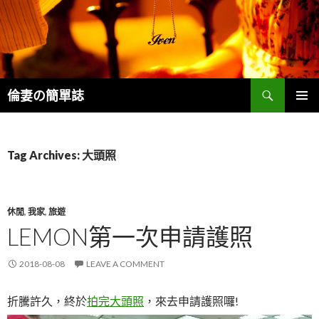
Search
倫妻の簡單誌
SKIP
PRIMAR
TO
MENU
CONTENT
Tag Archives: 大頭照
休閒
,
我家
,
旅遊
LEMON第一次申請護照
2018-08-08
LEAVE A COMMENT
折騰許久，終於
拍完大頭照
，來去申請護照囉!