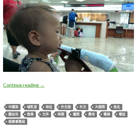
Lemon第一次申請護照
Continue reading
→
中譯英
哺乳室
地址
外交部
外文
大頭照
姓名
嬰幼兒
推車
文件
時間
護照
費用
電梯
電話
領事事務局