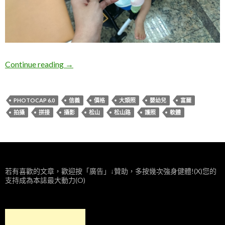
台北信義。富麗數位影像沖印
Continue reading
→
PHOTOCAP 6.0
信義
價格
大頭照
嬰幼兒
富麗
拍攝
拼接
攝影
松山
松山路
護照
軟體
若有喜歡的文章，歡迎按「廣告」↓贊助，多按幾次強身健體!(X)您的
支持成為本誌最大動力(O)