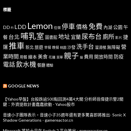
標籤
Lemon
免費
停車
LDD
價格
公園
午
DD
內湖
FI
住宿
哺乳室
尿布台
地址
廁所
台北
宜蘭
捷
餐
圖書館
影片
推車
洗手台
營
運
新北
旅遊
沙發
無障礙
溜滑梯
早餐
晚餐
桃園
親子
業時間
美食
防疫
費用
繪本
開放時間
用餐
花蓮
菜單
貓
飲水機
電話
餐廳
體驗
GOOGLE NEWS
【Yahoo早盤】台股跌逾500點回測4萬4大關 分析師翁偉捷示警2關
鍵：外資提款計畫蠢蠢欲動 - Yahoo股市
音速小子團隊表示，音速小子35週年還有更多驚喜即將推出- Sonic X
Shadow Generations - gamereactor.cn
Minecraft 將於十月在 Switch 2 平台推出 - gamereactor.cn