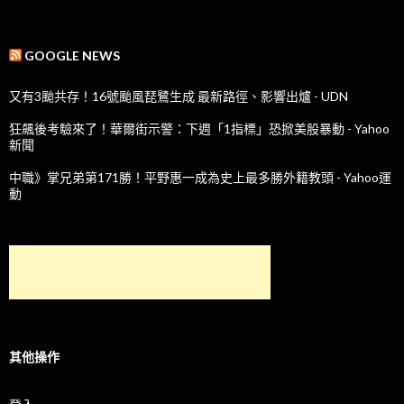
GOOGLE NEWS
又有3颱共存！16號颱風琵鷺生成 最新路徑、影響出爐 - UDN
狂飆後考驗來了！華爾街示警：下週「1指標」恐掀美股暴動 - Yahoo
新聞
中職》掌兄弟第171勝！平野惠一成為史上最多勝外籍教頭 - Yahoo運
動
其他操作