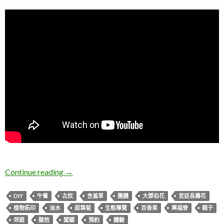
新北淡水。興福寮花卉綜合農場
Continue reading
→
DIY
午餐
古炊
含羞草
團體
大鄧伯花
宮廷長壽花
植物拓印
淡水
甜葉菊
生態導覽
百香果
興福寮
親子
郊遊
酸桔
闖關
預約
體驗