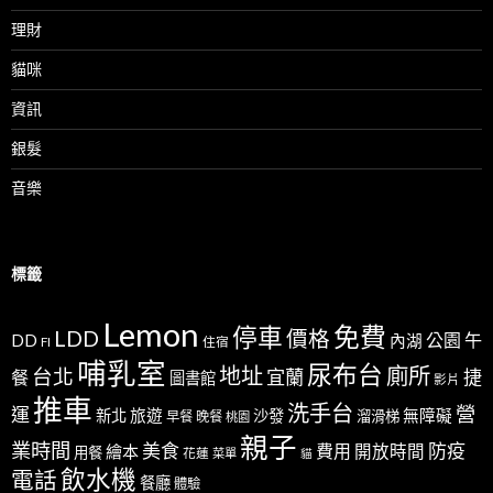
理財
貓咪
資訊
銀髮
音樂
標籤
Lemon
免費
停車
LDD
價格
公園
午
DD
內湖
FI
住宿
哺乳室
尿布台
地址
廁所
台北
宜蘭
捷
餐
圖書館
影片
推車
洗手台
營
運
新北
旅遊
沙發
無障礙
溜滑梯
早餐
晚餐
桃園
親子
業時間
美食
防疫
費用
繪本
開放時間
用餐
花蓮
菜單
貓
飲水機
電話
餐廳
體驗