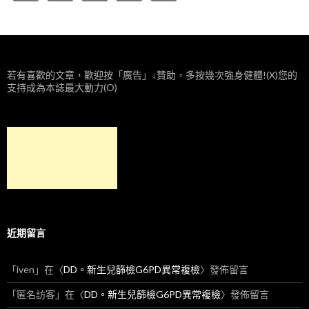
若有喜歡的文章，歡迎按「廣告」↓贊助，多按幾次強身健體!(X)您的
支持成為本誌最大動力(O)
近期留言
「
iven
」在〈
DD。新生兒篩檢G6PD異常複檢
〉發佈留言
「
匿名訪客
」在〈
DD。新生兒篩檢G6PD異常複檢
〉發佈留言