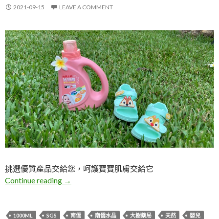
2021-09-15
LEAVE A COMMENT
挑選優質產品交給您，呵護寶寶肌膚交給它
體驗。南僑水晶X大樹藥局聯名「琥珀酸嬰兒
Continue reading
→
1000ML
SGS
南僑
南僑水晶
大樹藥局
天然
嬰兒