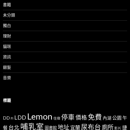
書籍
未分類
獨白
理財
貓咪
資訊
銀髮
音樂
標籤
Lemon
免費
停車
LDD
價格
公園
午
DD
內湖
FI
住宿
哺乳室
尿布台
地址
廁所
台北
宜蘭
捷
餐
圖書館
影片