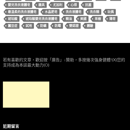
嬰兒洗衣液體皂
寢具
尤加利
心得
抗菌
最溫柔的洗衣液體皂
水晶肥皂
洗衣液體皂
洗衣精
玩偶
琥珀酸
琥珀酸嬰兒洗衣液體皂
精油
美國
茶樹
薄荷
蠶豆症
試用
防螨
防霉
雙認證
體驗
若有喜歡的文章，歡迎按「廣告」↓贊助，多按幾次強身健體!(X)您的
支持成為本誌最大動力(O)
近期留言