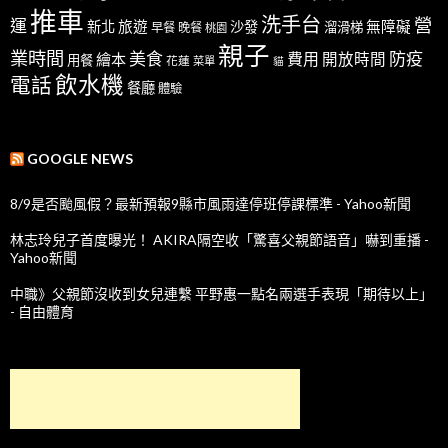
推車
洗手台
營
運
新北
旅遊
沙發
無障礙
溜滑梯
早餐
晚餐
桃園
親子
業時間
美食
防疫
費用
繪本
開放時間
用餐
花蓮
菜單
貓
飲水機
電話
餐廳
體驗
GOOGLE NEWS
8/9是否颱風假？最新預報9縣市風雨達停班停課標準 - Yahoo新聞
林志玲兒子首度曝光！ AKIRA隔空收「驚喜父親節語音」嚇到重播 -
Yahoo新聞
中職》父親節沒收到女兒連繫 平野惠一點名兩選手表現「期待以上」
- 自由體育