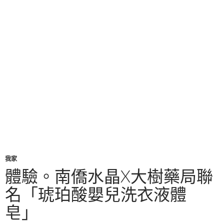
我家
體驗。南僑水晶X大樹藥局聯
名「琥珀酸嬰兒洗衣液體
皂」