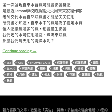
第一次發現自來水含氯可能會影響身體
是最近Lemon學校的烏龜尖尖周末來家裡作客
老師交代水要自然除氯後才能給尖尖使用
研究後才知道，自來水中的氯是為了穩定水質
但人體接觸過多的氯，也會產生影響
我們喝的水可使用過濾、煮沸來除氯
那麼我們每天用的洗澡水呢？
體驗。3M Shower Care除氯蓮蓬頭
Continue reading
→
3M
ABS
SHOWER CARE
保護秀髮
保護肌膚
兩款
出水片
可調角度
圈粉
增壓
巧思
折扣
提醒
更換
月份
濾心
省水
耐摔
花灑
蓮蓬頭
除氯
餘氯
若有喜歡的文章，歡迎按「廣告」↓贊助，多按幾次強身健體!(X)您的