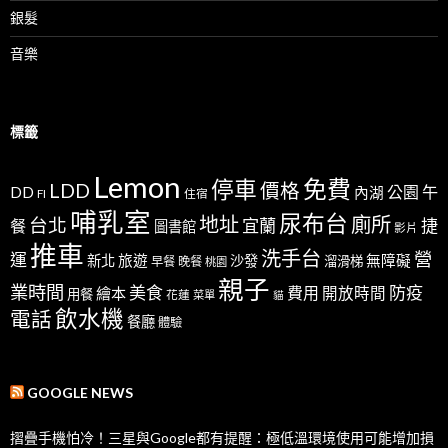
銀髮
音樂
標籤
Lemon
免費
停車
LDD
價格
公園
午
DD
內湖
FI
住宿
哺乳室
尿布台
地址
廁所
台北
宜蘭
捷
餐
圖書館
影片
推車
洗手台
營
運
新北
旅遊
沙發
無障礙
溜滑梯
早餐
晚餐
桃園
親子
業時間
美食
防疫
費用
繪本
開放時間
用餐
花蓮
菜單
貓
飲水機
電話
餐廳
體驗
GOOGLE NEWS
摺疊手機怕冷！三星與Google都有提醒：極低溫環境使用可能增加損