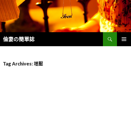
Search
倫妻の簡單誌
SKIP
PRIMAR
TO
MENU
CONTENT
Tag Archives: 增壓