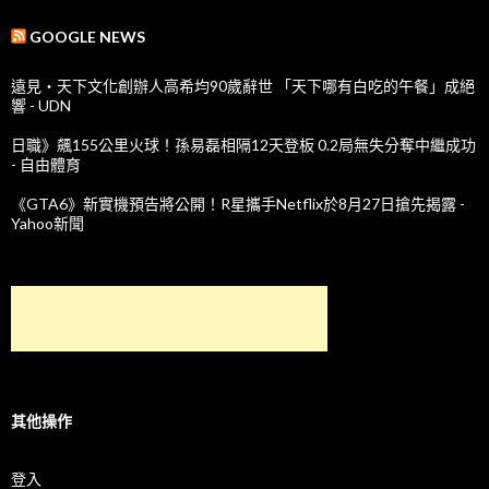
GOOGLE NEWS
遠見‧天下文化創辦人高希均90歲辭世 「天下哪有白吃的午餐」成絕
響 - UDN
日職》飆155公里火球！孫易磊相隔12天登板 0.2局無失分奪中繼成功
- 自由體育
《GTA6》新實機預告將公開！R星攜手Netflix於8月27日搶先揭露 -
Yahoo新聞
其他操作
登入