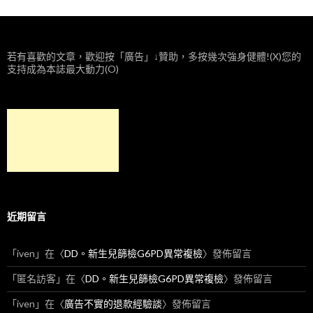
若有喜歡的文章，歡迎按「廣告」↓贊助，多按幾次強身健體!(X)您的
支持成為本誌最大動力(O)
近期留言
「
iven
」在〈
DD。新生兒篩檢G6PD異常複檢
〉發佈留言
「
匿名訪客
」在〈
DD。新生兒篩檢G6PD異常複檢
〉發佈留言
「
iven
」在〈
廣告不實的退款經驗談
〉發佈留言