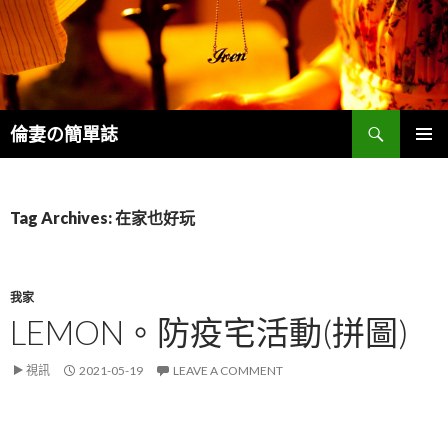
Search
倫妻の簡單誌
SKIP
PRIMAR
TO
MENU
CONTENT
Tag Archives: 在家也好玩
我家
LEMON。防疫宅活動(拼圖)
視訊
2021-05-19
LEAVE A COMMENT