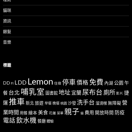
貓咪
資訊
銀髮
音樂
標籤
Lemon
免費
停車
LDD
價格
公園
午
DD
內湖
FI
住宿
哺乳室
尿布台
地址
廁所
台北
宜蘭
捷
餐
圖書館
影片
推車
洗手台
營
運
新北
旅遊
沙發
無障礙
溜滑梯
早餐
晚餐
桃園
親子
業時間
美食
防疫
費用
繪本
開放時間
用餐
花蓮
菜單
貓
飲水機
電話
餐廳
體驗