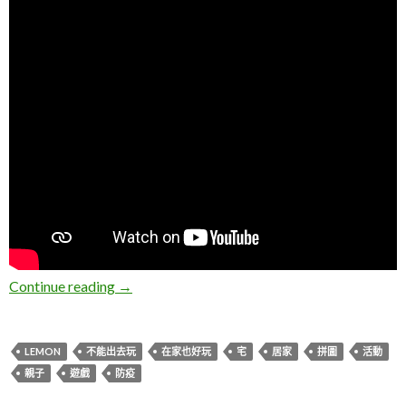
Lemon。防疫宅活動(拼圖)
Continue reading
→
LEMON
不能出去玩
在家也好玩
宅
居家
拼圖
活動
親子
遊戲
防疫