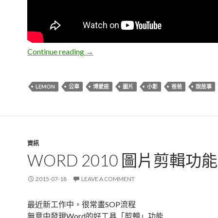
Lemon。看圖說故事之這是誰的肚子?
Continue reading
→
LEMON
公車
博愛座
圖片
小影
爸爸
說故事
資訊
WORD 2010 圖片剪輯功
2015-07-18
LEAVE A COMMENT
最近新工作中，很常畫SOP流程
無意中發現Word的好工具「剪輯」功能