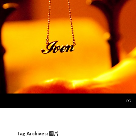
SKIP 
DD
Tag Archives: 圖片