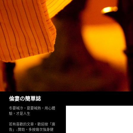
Search
倫妻の簡單誌
冬要喊冷，夏要喊熱，用心體
驗，才是人生
若有喜歡的文章，歡迎按「廣
告」↓贊助，多按幾次強身健