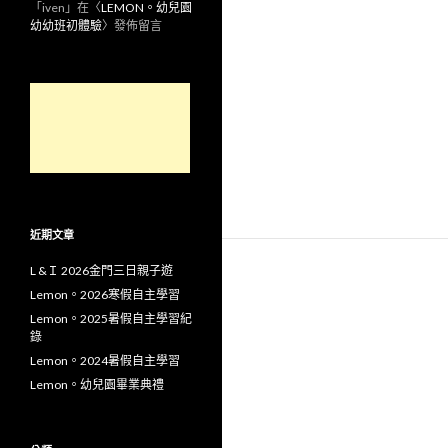
「
iven
」在〈
LEMON。幼兒園
幼幼班初體驗
〉發佈留言
近期文章
L &Ｉ 2026金門三日親子遊
Lemon。2026寒假自主學習
Lemon。2025暑假自主學習紀
錄
Lemon。2024暑假自主學習
Lemon。幼兒園畢業典禮