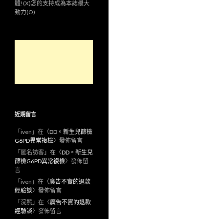
體!(X)您的支持成為本誌最大
動力(O)
近期留言
「
iven
」在〈
DD。新生兒篩檢
G6PD異常複檢
〉發佈留言
「
匿名訪客
」在〈
DD。新生兒
篩檢G6PD異常複檢
〉發佈留
言
「
iven
」在〈
廣告不實的退款
經驗談
〉發佈留言
「
浣熊
」在〈
廣告不實的退款
經驗談
〉發佈留言