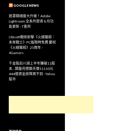
GOOGLE NEWS
遮罩精細度大升級！Adobe
Lightroom 全系列發表 8 月功
能更新 - T客邦
Ubisoft戰術射擊《火線獵殺：
未來戰士》PC版限時免費 慶祝
《火線獵殺》25周年 -
4Gamers
千金股后川湖上半年賺破11股
本...開盤亮燈鎖天價11110元
444億資金排隊買不到 - Yahoo
股市