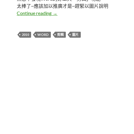
太棒了~應該加以推廣才是~趕緊以圖片說明
Word 2010 圖片剪輯功能說明
Continue reading
→
2010
WORD
剪輯
圖片