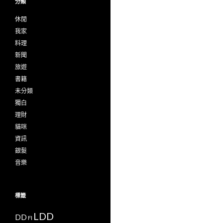
分類
休閒
我家
料理
新聞
旅遊
書籍
未分類
獨白
理財
貓咪
資訊
銀髮
音樂
標籤
LDD
DD
FI