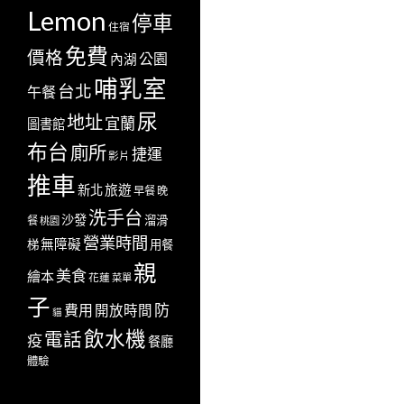
Lemon
停車
住宿
免費
價格
公園
內湖
哺乳室
台北
午餐
尿
地址
宜蘭
圖書館
布台
廁所
捷運
影片
推車
新北
旅遊
早餐
晚
洗手台
沙發
溜滑
餐
桃園
營業時間
無障礙
梯
用餐
親
美食
繪本
花蓮
菜單
子
防
費用
開放時間
貓
飲水機
電話
疫
餐廳
體驗