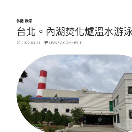
休閒
,
我家
台北。內湖焚化爐溫水游
2022-04-21
LEAVE A COMMENT