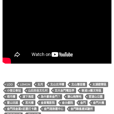
LDD
LEMON
五月
北山古洋樓
北山播音牆
太湖遊憩區
小徑公車站
山后民俗文化村
巨大金門電話亭
後浦16藝文特區
得月樓
湖下海堤
為什麼來金門？
獅山砲陣地
習湖山公園
翟山坑道
莒光樓
金東電影院
金沙戲院
金門
金門大橋
金門找金喜X初夏打卡趣
金門港旅運中心
金門縣畜產試驗所