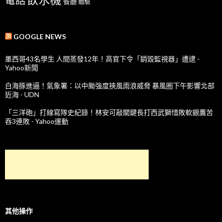
餐廳
體驗
GOOGLE NEWS
墨西哥43名學生 人間蒸發12年！高官下令「銷毀監視器」遭逮 -
Yahoo新聞
白海豚進逼！氣象署：以中颱強度挾風雨浪威脅 暴風圈下午影響北部
近海 - UDN
「三洋砲」打線寫隊史紀錄！林安可敲關鍵長打西武獅惜敗軟銀鷹苦
吞3連敗 - Yahoo運動
其他操作