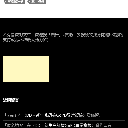
陳景蘭洋樓
雙口海灘
若有喜歡的文章，歡迎按「廣告」↓贊助，多按幾次強身健體!(X)您的
支持成為本誌最大動力(O)
近期留言
「
iven
」在〈
DD。新生兒篩檢G6PD異常複檢
〉發佈留言
「
匿名訪客
」在〈
DD。新生兒篩檢G6PD異常複檢
〉發佈留言