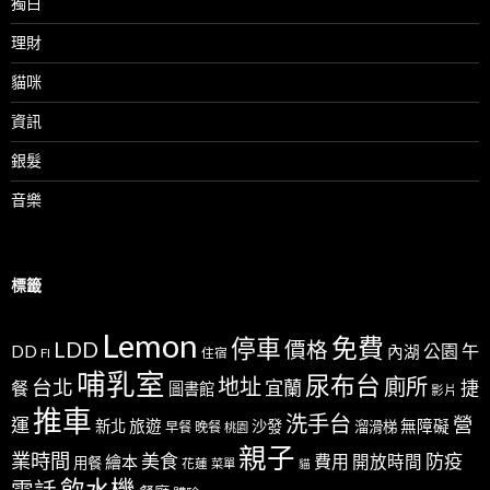
獨白
理財
貓咪
資訊
銀髮
音樂
標籤
Lemon
免費
停車
LDD
價格
公園
午
DD
內湖
FI
住宿
哺乳室
尿布台
地址
廁所
台北
宜蘭
捷
餐
圖書館
影片
推車
洗手台
營
運
新北
旅遊
沙發
無障礙
溜滑梯
早餐
晚餐
桃園
親子
業時間
美食
防疫
費用
繪本
開放時間
用餐
花蓮
菜單
貓
飲水機
電話