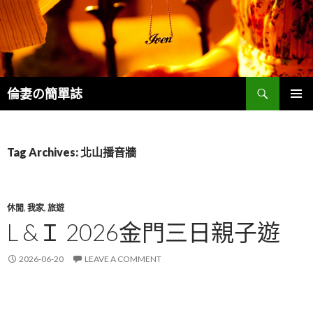
Search
倫妻の簡單誌
SKIP
PRIMAR
TO
MENU
CONTENT
Tag Archives: 北山播音牆
休閒
,
我家
,
旅遊
L &Ｉ 2026金門三日親子遊
2026-06-20
LEAVE A COMMENT