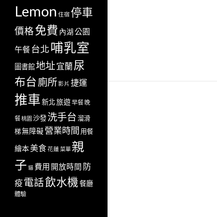
Lemon
停車
住宿
免費
價格
公園
內湖
哺乳室
台北
午餐
尿
地址
宜蘭
圖書館
布台
廁所
捷運
影片
推車
新北
旅遊
早餐
晚
洗手台
沙發
溜滑
餐
桃園
營業時間
無障礙
梯
用餐
親
美食
繪本
花蓮
菜單
子
防
費用
開放時間
貓
飲水機
電話
疫
餐廳
體驗