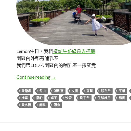
Lemon生日，我們
造訪生態綠舟去搭船
園區內外都有哺乳室
我們帶LDD去園區內的哺乳室一探究竟
宜蘭冬山。生態綠舟哺乳室
Continue reading
→
乘船處
冬山
哺乳室
女廁
宜蘭
尿布台
平權
推車
搭船
桌子
沙發
洗手台
生態綠舟
男廁
飲水機
飼料
餵魚