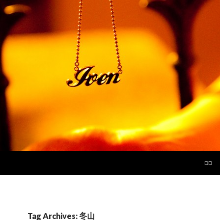
SKIP 
DD
Tag Archives: 冬山