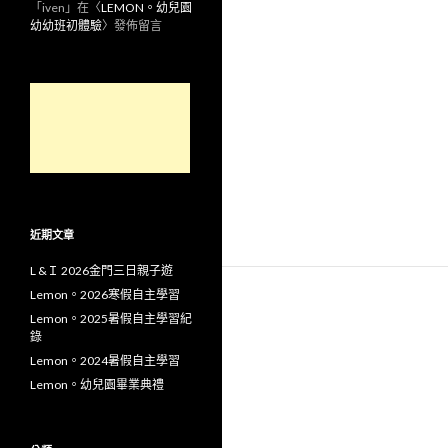
「
iven
」在〈
LEMON。幼兒園
幼幼班初體驗
〉發佈留言
近期文章
L &Ｉ 2026金門三日親子遊
Lemon。2026寒假自主學習
Lemon。2025暑假自主學習紀
錄
Lemon。2024暑假自主學習
Lemon。幼兒園畢業典禮