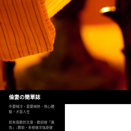
Search
倫妻の簡單誌
冬要喊冷，夏要喊熱，用心體
驗，才是人生
若有喜歡的文章，歡迎按「廣
告」↓贊助，多按幾次強身健