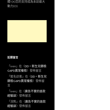
體!(X)您的支持成為本誌最大
動力(O)
近期留言
「
iven
」在〈
DD。新生兒篩檢
G6PD異常複檢
〉發佈留言
「
匿名訪客
」在〈
DD。新生兒
篩檢G6PD異常複檢
〉發佈留
言
「
iven
」在〈
廣告不實的退款
經驗談
〉發佈留言
「
浣熊
」在〈
廣告不實的退款
經驗談
〉發佈留言