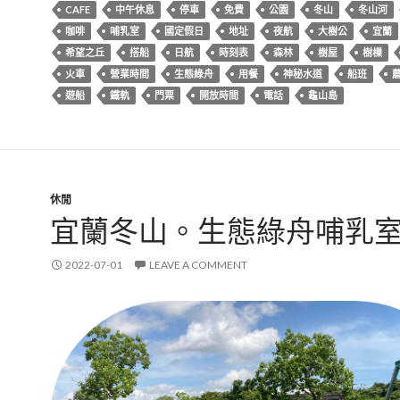
CAFE
中午休息
停車
免費
公園
冬山
冬山河
咖啡
哺乳室
國定假日
地址
夜航
大樹公
宜蘭
希望之丘
搭船
日航
時刻表
森林
樹屋
樹樔
火車
營業時間
生態綠舟
用餐
神秘水道
船班
遊船
鐵軌
門票
開放時間
電話
龜山島
休閒
宜蘭冬山。生態綠舟哺乳
2022-07-01
LEAVE A COMMENT