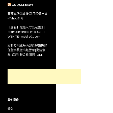
GOOGLE NEWS
華邦電法說會後 新目標價出爐
- Yahoo新聞
【開箱】賊船MATX海景殼 |
CORSAIR 2800X RS-R ARGB
WEHITE - mobile01.com
宏碁發現兆基內部管理缺失辭
任董事長撤出經營層| 財經焦
點| 產經| 聯合新聞網 - UDN
其他操作
登入