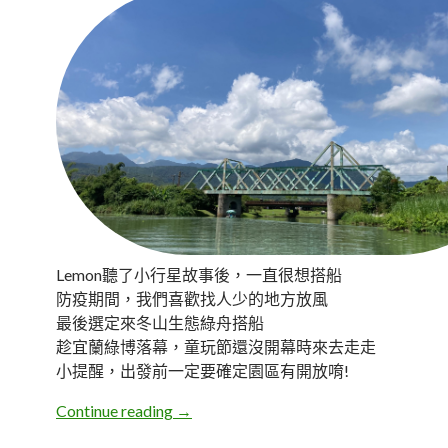
Lemon聽了小行星故事後，一直很想搭船
防疫期間，我們喜歡找人少的地方放風
最後選定來冬山生態綠舟搭船
趁宜蘭綠博落幕，童玩節還沒開幕時來去走走
小提醒，出發前一定要確定園區有開放唷!
宜蘭冬山。生態綠舟森林公園
Continue reading
→