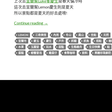
上次去
宜蘭幫Luke爹慶生
是春天偏冷時
這次去宜蘭幫Lemon慶生則是夏天
所以景點都是夏天的好去處唷!
宜蘭夏天慶生親子一日遊
Continue reading
→
LEMON
三奇美徑
內用
冬山
員山
坐船
天然
宜蘭市
愛玉
慶生
戶外
抓蝦
抓魚
搭船
樹
水果
玉圓堂
玩水
甜點
生態綠舟
生日快樂
船
蛋糕
螃蟹冒泡
雞蛋仔
食聚咖啡
飲料
黑糖珍珠鮮奶