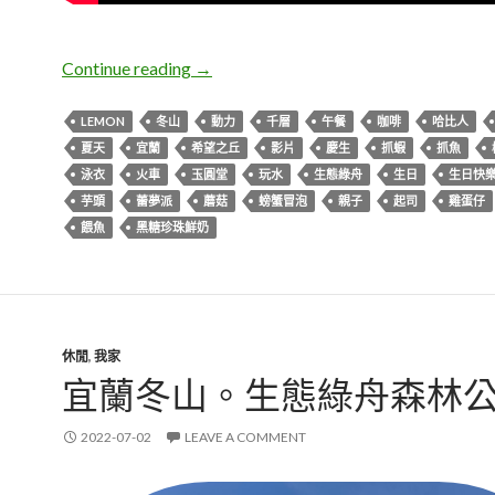
宜蘭夏天慶生親子一日遊影片
Continue reading
→
LEMON
冬山
動力
千層
午餐
咖啡
哈比人
夏天
宜蘭
希望之丘
影片
慶生
抓蝦
抓魚
泳衣
火車
玉圓堂
玩水
生態綠舟
生日
生日快
芋頭
蕾夢派
蘑菇
螃蟹冒泡
親子
起司
雞蛋仔
餵魚
黑糖珍珠鮮奶
休閒
,
我家
宜蘭冬山。生態綠舟森林
2022-07-02
LEAVE A COMMENT