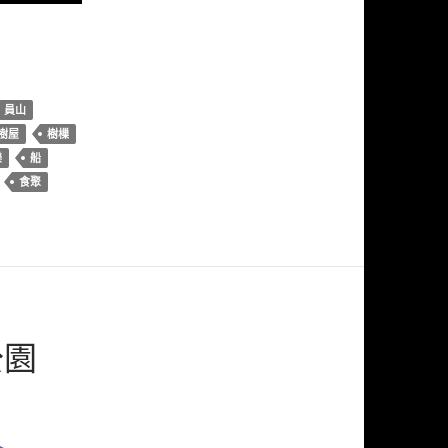
員山
樹屋
樹樔
樂
船
食聚
公園