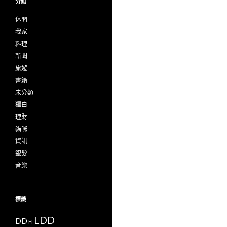
分類
休閒
我家
料理
新聞
旅遊
書籍
未分類
獨白
理財
貓咪
資訊
銀髮
音樂
標籤
LDD
DD
FI