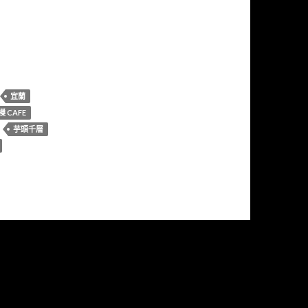
宜蘭
樔 CAFE
芋頭千層