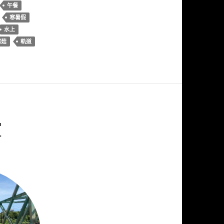
午餐
寒暑假
水上
蘑菇
軌道
室