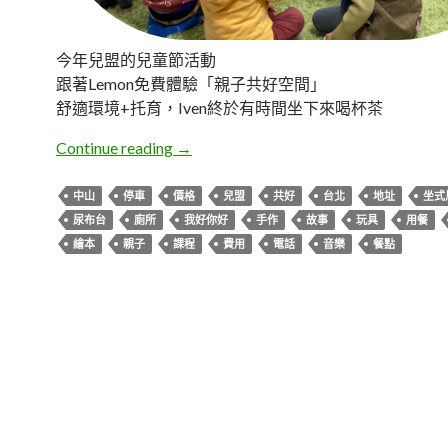
今年兒盟的兒童節活動
跟著Lemon免費體驗「親子共好空間」
舒適環境+托育，Iven終於有時間坐下來喝杯茶
台北大同。我好，你好！親子共好空間
Continue reading
→
中山
停車
價格
兒盟
共好
台北
地址
坐式
尿布台
廁所
我好你好
手作
故事
玩具
用餐
繪本
親子
課程
費用
電話
音樂
餐點