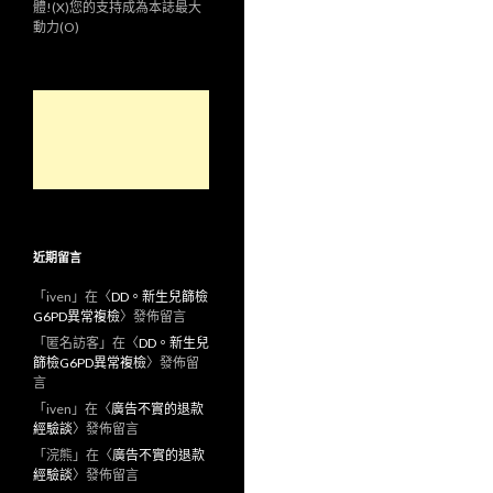
體!(X)您的支持成為本誌最大
動力(O)
近期留言
「
iven
」在〈
DD。新生兒篩檢
G6PD異常複檢
〉發佈留言
「
匿名訪客
」在〈
DD。新生兒
篩檢G6PD異常複檢
〉發佈留
言
「
iven
」在〈
廣告不實的退款
經驗談
〉發佈留言
「
浣熊
」在〈
廣告不實的退款
經驗談
〉發佈留言