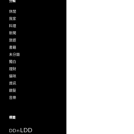
分類
休閒
我家
料理
新聞
旅遊
書籍
未分類
獨白
理財
貓咪
資訊
銀髮
音樂
標籤
LDD
DD
FI