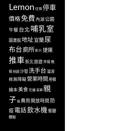
Lemon
停車
住宿
免費
價格
公園
內湖
哺乳室
台北
午餐
尿
地址
宜蘭
圖書館
布台
廁所
捷運
影片
推車
新北
旅遊
早餐
晚
洗手台
沙發
溜滑
餐
桃園
營業時間
無障礙
梯
用餐
親
美食
繪本
花蓮
菜單
子
防
費用
開放時間
貓
飲水機
電話
疫
餐廳
體驗