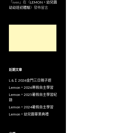
「
iven
」在〈
LEMON。幼兒園
幼幼班初體驗
〉發佈留言
近期文章
L &Ｉ 2026金門三日親子遊
Lemon。2026寒假自主學習
Lemon。2025暑假自主學習紀
錄
Lemon。2024暑假自主學習
Lemon。幼兒園畢業典禮