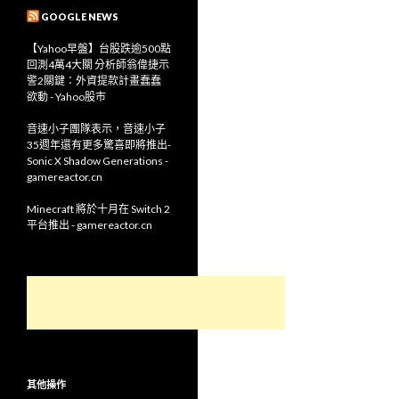
GOOGLE NEWS
【Yahoo早盤】台股跌逾500點
回測4萬4大關 分析師翁偉捷示
警2關鍵：外資提款計畫蠢蠢
欲動 - Yahoo股市
音速小子團隊表示，音速小子
35週年還有更多驚喜即將推出-
Sonic X Shadow Generations -
gamereactor.cn
Minecraft 將於十月在 Switch 2
平台推出 - gamereactor.cn
其他操作