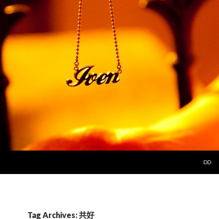
SKIP 
DD
Tag Archives: 共好