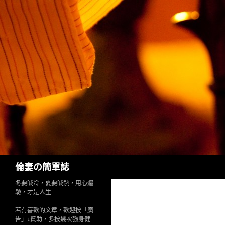
Search
倫妻の簡單誌
冬要喊冷，夏要喊熱，用心體
驗，才是人生
若有喜歡的文章，歡迎按「廣
告」↓贊助，多按幾次強身健