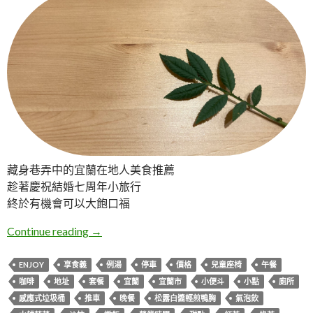
藏身巷弄中的宜蘭在地人美食推薦
趁著慶祝結婚七周年小旅行
終於有機會可以大飽口福
宜蘭。Enjoy享食義
Continue reading
→
ENJOY
享食義
例湯
停車
價格
兒童座椅
午餐
咖啡
地址
套餐
宜蘭
宜蘭市
小便斗
小點
廁所
感應式垃圾桶
推車
晚餐
松露白醬輕煎鴨胸
氣泡飲