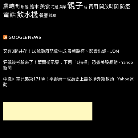
親子
業時間
美食
防疫
費用
繪本
開放時間
用餐
花蓮
菜單
貓
飲水機
電話
餐廳
體驗
GOOGLE NEWS
又有3颱共存！16號颱風琵鷺生成 最新路徑、影響出爐 - UDN
狂飆後考驗來了！華爾街示警：下週「1指標」恐掀美股暴動 - Yahoo
新聞
中職》掌兄弟第171勝！平野惠一成為史上最多勝外籍教頭 - Yahoo運
動