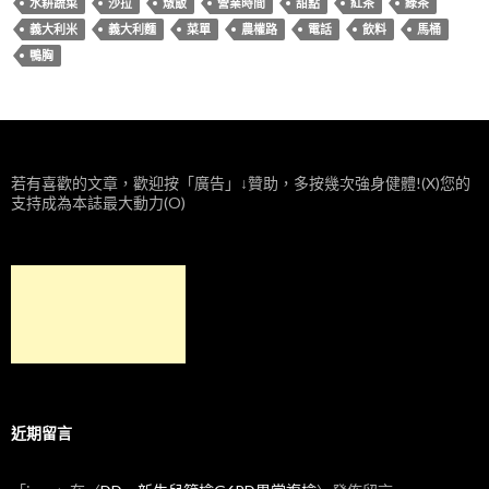
水耕蔬菜
沙拉
燉飯
營業時間
甜點
紅茶
綠茶
義大利米
義大利麵
菜單
農權路
電話
飲料
馬桶
鴨胸
若有喜歡的文章，歡迎按「廣告」↓贊助，多按幾次強身健體!(X)您的
支持成為本誌最大動力(O)
近期留言