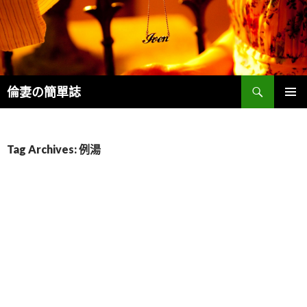
Search
倫妻の簡單誌
SKIP
PRIMAR
TO
MENU
CONTENT
Tag Archives: 例湯