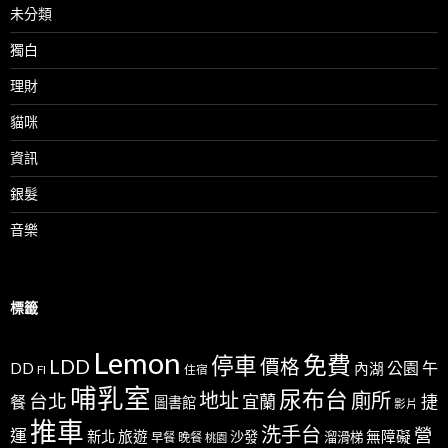
未分類
獨白
理財
貓咪
資訊
銀髮
音樂
標籤
Lemon
免費
停車
LDD
價格
公園
午
DD
內湖
FI
住宿
哺乳室
尿布台
地址
廁所
台北
宜蘭
捷
餐
圖書館
影片
推車
洗手台
營
運
新北
旅遊
沙發
無障礙
溜滑梯
早餐
晚餐
桃園