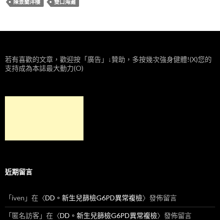
陳景蘭洋樓
雙口海灘
若有喜歡的文章，歡迎按「廣告」↓贊助，多按幾次強身健體!(X)您的
支持成為本誌最大動力(O)
近期留言
「
iven
」在〈
DD。新生兒篩檢G6PD異常複檢
〉發佈留言
「
匿名訪客
」在〈
DD。新生兒篩檢G6PD異常複檢
〉發佈留言