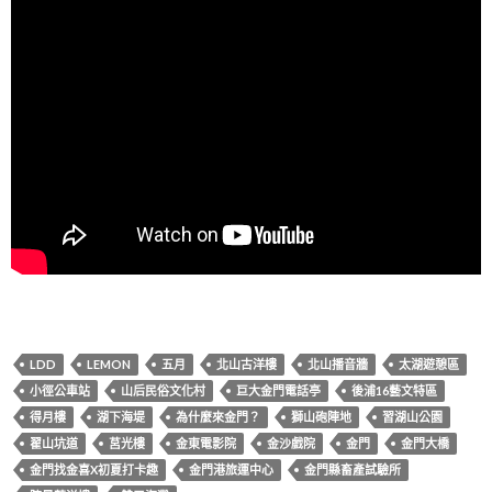
LDD
LEMON
五月
北山古洋樓
北山播音牆
太湖遊憩區
小徑公車站
山后民俗文化村
巨大金門電話亭
後浦16藝文特區
得月樓
湖下海堤
為什麼來金門？
獅山砲陣地
習湖山公園
翟山坑道
莒光樓
金東電影院
金沙戲院
金門
金門大橋
金門找金喜X初夏打卡趣
金門港旅運中心
金門縣畜產試驗所