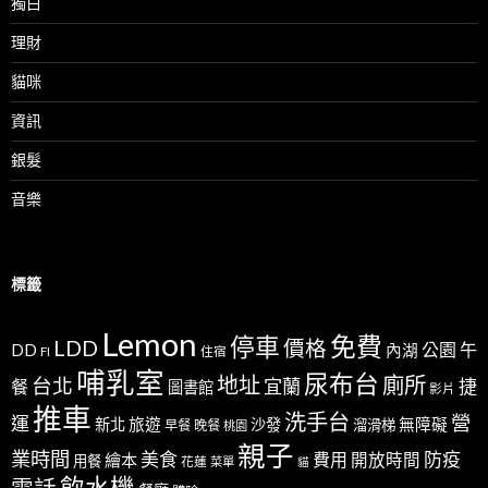
獨白
理財
貓咪
資訊
銀髮
音樂
標籤
Lemon
免費
停車
LDD
價格
公園
午
DD
內湖
FI
住宿
哺乳室
尿布台
地址
廁所
台北
宜蘭
捷
餐
圖書館
影片
推車
洗手台
營
運
新北
旅遊
沙發
無障礙
溜滑梯
早餐
晚餐
桃園
親子
業時間
美食
防疫
費用
繪本
開放時間
用餐
花蓮
菜單
貓
飲水機
電話