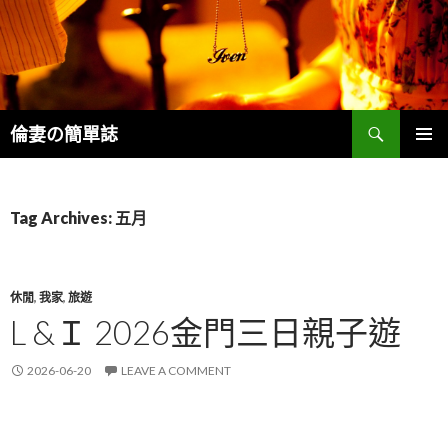
Search
倫妻の簡單誌
SKIP
PRIMAR
TO
MENU
CONTENT
Tag Archives: 五月
休閒
,
我家
,
旅遊
L &Ｉ 2026金門三日親子遊
2026-06-20
LEAVE A COMMENT