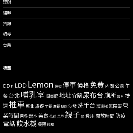
理財
貓咪
資訊
銀髮
音樂
標籤
Lemon
免費
停車
LDD
價格
公園
午
DD
內湖
FI
住宿
哺乳室
尿布台
地址
廁所
台北
宜蘭
捷
餐
圖書館
影片
推車
洗手台
營
運
新北
旅遊
沙發
無障礙
溜滑梯
早餐
晚餐
桃園
親子
業時間
美食
防疫
費用
繪本
開放時間
用餐
花蓮
菜單
貓
飲水機
電話
餐廳
體驗