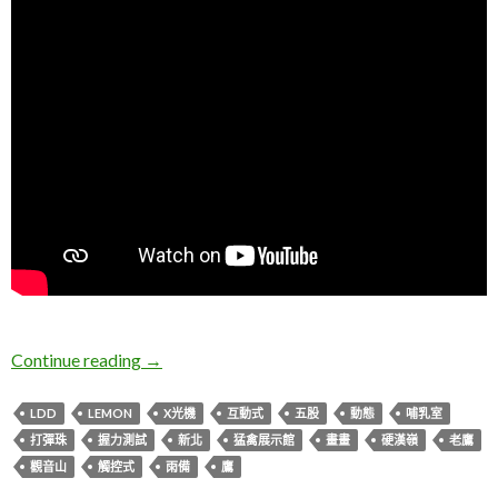
新北五股。觀音山猛禽展示館
Continue reading
→
LDD
LEMON
X光機
互動式
五股
動態
哺乳室
打彈珠
握力測試
新北
猛禽展示館
畫畫
硬漢嶺
老鷹
觀音山
觸控式
雨備
鷹