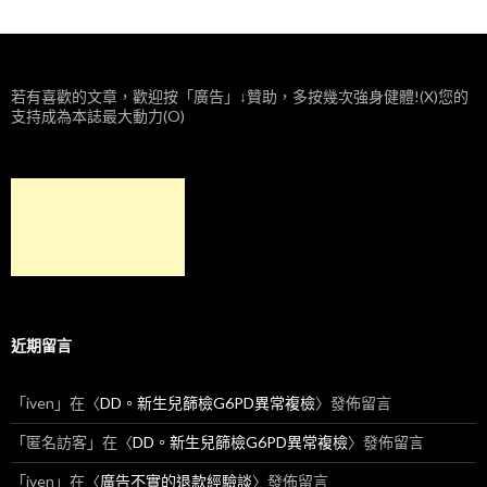
若有喜歡的文章，歡迎按「廣告」↓贊助，多按幾次強身健體!(X)您的
支持成為本誌最大動力(O)
近期留言
「
iven
」在〈
DD。新生兒篩檢G6PD異常複檢
〉發佈留言
「
匿名訪客
」在〈
DD。新生兒篩檢G6PD異常複檢
〉發佈留言
「
iven
」在〈
廣告不實的退款經驗談
〉發佈留言