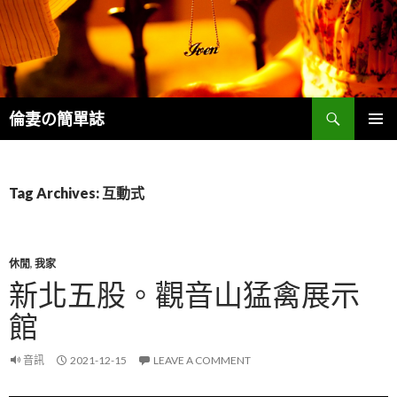
Search
倫妻の簡單誌
SKIP
PRIMAR
TO
MENU
CONTENT
Tag Archives: 互動式
休閒
,
我家
新北五股。觀音山猛禽展示
館
音訊
2021-12-15
LEAVE A COMMENT