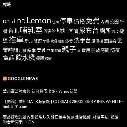
標籤
Lemon
免費
停車
LDD
價格
公園
午
DD
內湖
FI
住宿
哺乳室
尿布台
地址
廁所
台北
宜蘭
捷
餐
圖書館
影片
推車
洗手台
營
運
新北
旅遊
沙發
無障礙
溜滑梯
早餐
晚餐
桃園
親子
業時間
美食
防疫
費用
繪本
開放時間
用餐
花蓮
菜單
貓
飲水機
電話
餐廳
體驗
GOOGLE NEWS
華邦電法說會後 新目標價出爐 - Yahoo新聞
【開箱】賊船MATX海景殼 | CORSAIR 2800X RS-R ARGB WEHITE -
mobile01.com
宏碁發現兆基內部管理缺失辭任董事長撤出經營層| 財經焦點| 產經|
聯合新聞網 - UDN