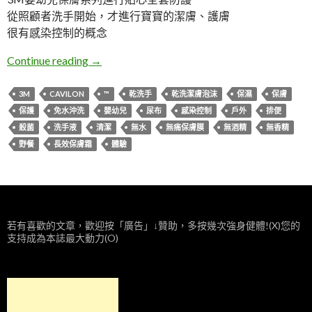
從照顧者洗手開始，才進行寶寶的潔膚、護膚
很有感染控制的概念
體驗。3M嬰幼兒保膚系列
Continue reading
→
3M
CAVILON
™
乾洗手
乾洗潔膚泡沫
保濕
保膚
保護
免水沖洗
嬰幼兒
尿布
感染控制
戶外
排便
殺菌
洗手液
清潔
無水
無痛保膚膜
無酒精
無香精
野餐
長效保膚霜
體驗
若有喜歡的文章，歡迎按「廣告」↓贊助，多按幾次強身健體!(X)您的
支持成為本誌最大動力(O)