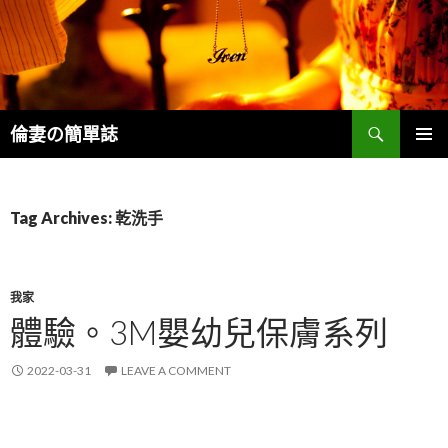
Search
倫妻の簡單誌
SKIP
PRIMAR
TO
MENU
CONTENT
Tag Archives: 乾洗手
我家
體驗。3M嬰幼兒保膚系列
2022-03-31
LEAVE A COMMENT