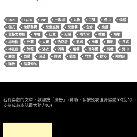
2021
Q&A
VIP
一般場
九折
二寶
佳山
價格
儀式
免服務費
兒童座椅
兒童餐
全身
北投
北投文物館
午餐
口罩
和服
哺乳室
噴霧
場地
場地圖
外套
大寶
怡然居
抓周
推車
攝影
日式
梅花座
流程
浴衣
消毒
用餐
百年慶
羽纖
背巾
腳架
自備
蒸蛋
贈送
錄影
門票
防疫
陶然居
隔板
隨身物品
若有喜歡的文章，歡迎按「廣告」↓贊助，多按幾次強身健體!(X)您的
支持成為本誌最大動力(O)