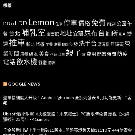
標籤
Lemon
免費
停車
LDD
價格
公園
午
DD
內湖
FI
住宿
哺乳室
尿布台
地址
廁所
台北
宜蘭
捷
餐
圖書館
影片
推車
洗手台
營
運
新北
旅遊
沙發
無障礙
溜滑梯
早餐
晚餐
桃園
親子
業時間
美食
防疫
費用
繪本
開放時間
用餐
花蓮
菜單
貓
飲水機
電話
餐廳
體驗
GOOGLE NEWS
遮罩精細度大升級！Adobe Lightroom 全系列發表 8 月功能更新 - T客
邦
Ubisoft戰術射擊《火線獵殺：未來戰士》PC版限時免費 慶祝《火線
獵殺》25周年 - 4Gamers
千金股后川湖上半年賺破11股本...開盤亮燈鎖天價11110元 444億資金