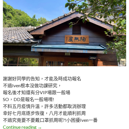
謝謝好同學的告知，才能及時成功報名
不過Iven根本沒做功課研究，
報名後才知還有分VIP場跟一般場
SO，DD是報名一般場唷!
不料五月疫情升溫，許多活動都取消辦理
幸好七月底逐步恢復，八月才能順利抓周
不過究竟要不要戴口罩抓周呢?!小困擾Iven一番
DD。2021佳山抓周Q&A
Continue reading
→