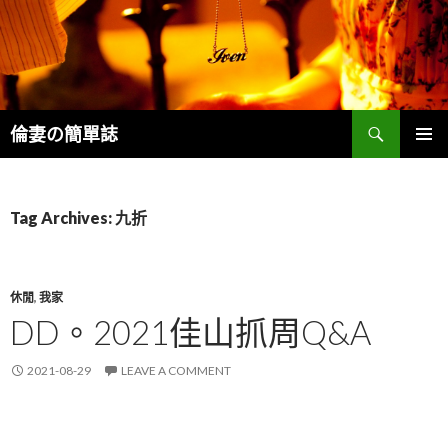
Search
倫妻の簡單誌
SKIP
PRIMAR
TO
MENU
CONTENT
Tag Archives: 九折
休閒
,
我家
DD。2021佳山抓周Q&A
2021-08-29
LEAVE A COMMENT