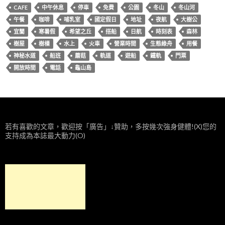
CAFE
中午休息
停車
免費
公園
冬山
冬山河
午餐
咖啡
哺乳室
國定假日
地址
夜航
大樹公
宜蘭
寒暑假
希望之丘
搭船
日航
時刻表
森林
樹屋
樹樔
水上
火車
營業時間
生態綠舟
用餐
神秘水道
船班
蘑菇
軌道
遊船
鐵軌
門票
開放時間
電話
龜山島
若有喜歡的文章，歡迎按「廣告」↓贊助，多按幾次強身健體!(X)您的
支持成為本誌最大動力(O)