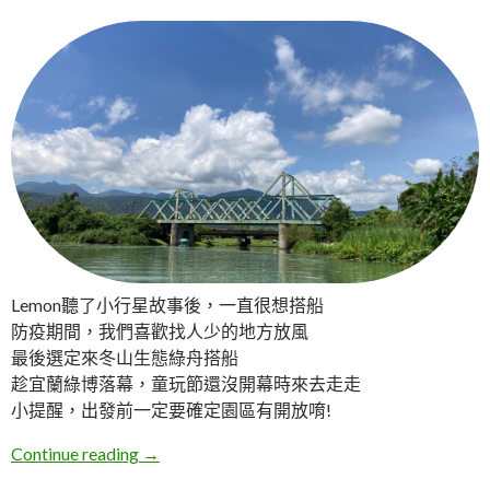
Lemon聽了小行星故事後，一直很想搭船
防疫期間，我們喜歡找人少的地方放風
最後選定來冬山生態綠舟搭船
趁宜蘭綠博落幕，童玩節還沒開幕時來去走走
小提醒，出發前一定要確定園區有開放唷!
宜蘭冬山。生態綠舟森林公園
Continue reading
→