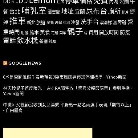
免費
停車
LDD
價格
公園
午
DD
內湖
FI
住宿
哺乳室
尿布台
地址
廁所
台北
宜蘭
捷
餐
圖書館
影片
推車
洗手台
營
運
新北
旅遊
沙發
無障礙
溜滑梯
早餐
晚餐
桃園
親子
業時間
美食
防疫
費用
繪本
開放時間
用餐
花蓮
菜單
貓
飲水機
電話
餐廳
體驗
GOOGLE NEWS
8/9是否颱風假？最新預報9縣市風雨達停班停課標準 - Yahoo新聞
林志玲兒子首度曝光！ AKIRA隔空收「驚喜父親節語音」嚇到重播 -
Yahoo新聞
中職》父親節沒收到女兒連繫 平野惠一點名兩選手表現「期待以上」
- 自由體育