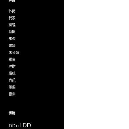
分類
休閒
我家
料理
新聞
旅遊
書籍
未分類
獨白
理財
貓咪
資訊
銀髮
音樂
標籤
LDD
DD
FI