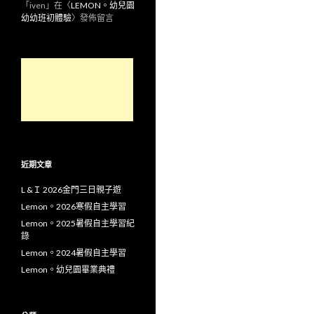
「
iven
」在〈
LEMON。幼兒園
幼幼班初體驗
〉發佈留言
近期文章
L &Ｉ 2026金門三日親子遊
Lemon。2026寒假自主學習
Lemon。2025暑假自主學習紀
錄
Lemon。2024暑假自主學習
Lemon。幼兒園畢業典禮