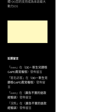
體!(X)您的支持成為本誌最大
動力(O)
近期留言
「
iven
」在〈
DD。新生兒篩檢
G6PD異常複檢
〉發佈留言
「
匿名訪客
」在〈
DD。新生兒
篩檢G6PD異常複檢
〉發佈留
言
「
iven
」在〈
廣告不實的退款
經驗談
〉發佈留言
「
浣熊
」在〈
廣告不實的退款
經驗談
〉發佈留言