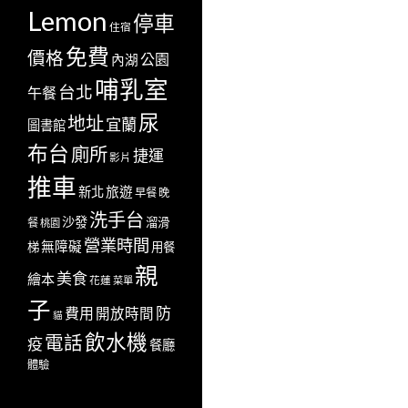
Lemon
停車
住宿
免費
價格
公園
內湖
哺乳室
台北
午餐
尿
地址
宜蘭
圖書館
布台
廁所
捷運
影片
推車
新北
旅遊
早餐
晚
洗手台
沙發
溜滑
餐
桃園
營業時間
無障礙
梯
用餐
親
美食
繪本
花蓮
菜單
子
防
費用
開放時間
貓
飲水機
電話
疫
餐廳
體驗