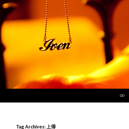
SKIP 
DD
Tag Archives: 上傳