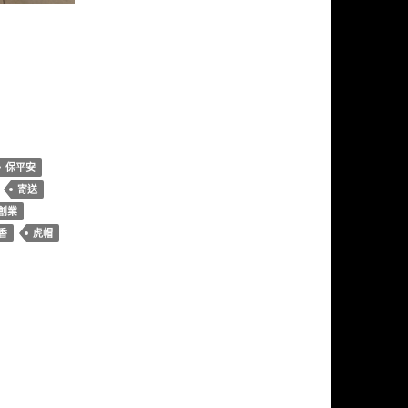
保平安
寄送
創業
香
虎帽