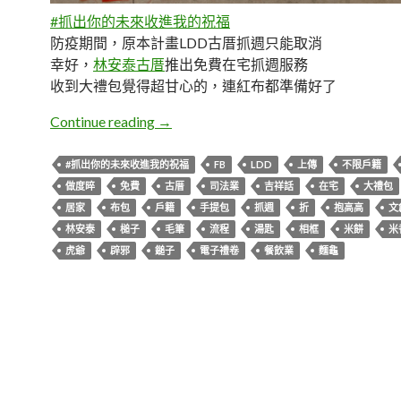
#抓出你的未來收進我的祝福
防疫期間，原本計畫LDD古厝抓週只能取消
幸好，
林安泰古厝
推出免費在宅抓週服務
收到大禮包覺得超甘心的，連紅布都準備好了
DD。林安泰古厝居家抓週
Continue reading
→
#抓出你的未來收進我的祝福
FB
LDD
上傳
不限戶籍
做度晬
免費
古厝
司法業
吉祥話
在宅
大禮包
居家
布包
戶籍
手提包
抓週
折
抱高高
文
林安泰
槌子
毛筆
流程
湯匙
相框
米餅
米
虎爺
辟邪
鎚子
電子禮卷
餐飲業
麵龜