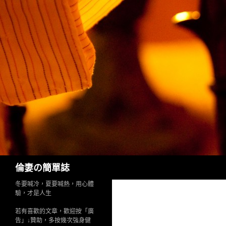
Search
倫妻の簡單誌
冬要喊冷，夏要喊熱，用心體
驗，才是人生
若有喜歡的文章，歡迎按「廣
告」↓贊助，多按幾次強身健