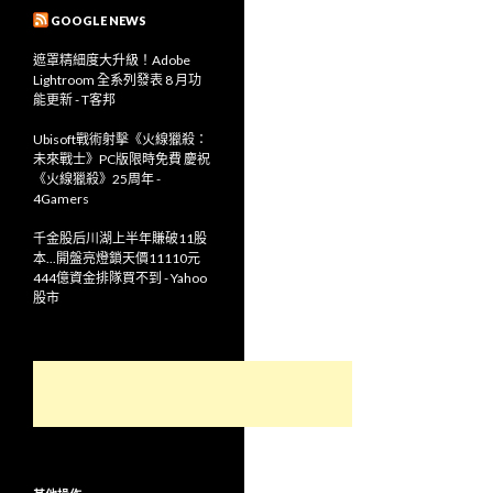
GOOGLE NEWS
遮罩精細度大升級！Adobe
Lightroom 全系列發表 8 月功
能更新 - T客邦
Ubisoft戰術射擊《火線獵殺：
未來戰士》PC版限時免費 慶祝
《火線獵殺》25周年 -
4Gamers
千金股后川湖上半年賺破11股
本...開盤亮燈鎖天價11110元
444億資金排隊買不到 - Yahoo
股市