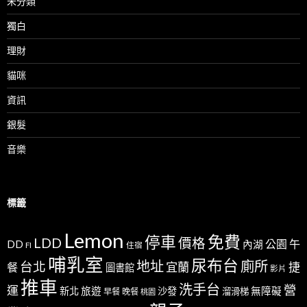
未分類
獨白
理財
貓咪
資訊
銀髮
音樂
標籤
Lemon
免費
停車
LDD
價格
公園
午
DD
內湖
FI
住宿
哺乳室
尿布台
地址
廁所
台北
宜蘭
捷
餐
圖書館
影片
推車
洗手台
營
運
新北
旅遊
沙發
無障礙
溜滑梯
早餐
晚餐
桃園