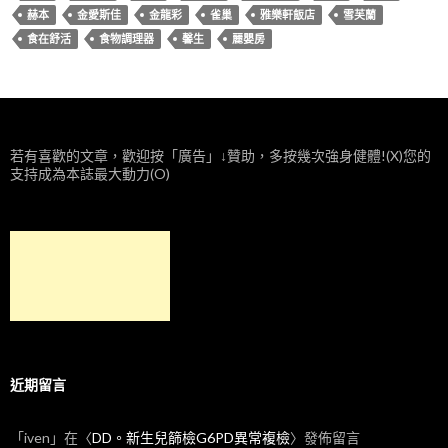
赫本
金愛斯佳
金龍彩
雀巢
雅樂軒飯店
雪芙蘭
食在舒活
食物調理器
馨生
麗嬰房
若有喜歡的文章，歡迎按「廣告」↓贊助，多按幾次強身健體!(X)您的
支持成為本誌最大動力(O)
近期留言
「
iven
」在〈
DD。新生兒篩檢G6PD異常複檢
〉發佈留言