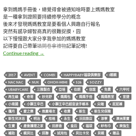
拿到媽媽手冊後，總覺得會被通知啥時要上媽媽教室
是一種拿到證照要持續修學分的概念
後來才發現媽媽教室是要看個人興趣自行報名
突然有感孕婦智商真的很難捉摸，囧
以下慢慢跟大家分享我參加的媽媽教室
記得要自己帶筆
填問卷拿禮物
記筆記唷!
2017媽媽教室課程及贈品分享
Continue reading
→
2017
AVENT
COMBI
HAPPYBABY福袋俱樂部
I親親
NAC NAC
NUK
OHOH-MIMI
S26
SOZZY
UBABYCARE
三雅製衣
亞培
伯朗
信誼
免費
六甲村
再生緣
奇哥
妙兒舒
媽媽包
媽媽手冊
媽媽教室
宣捷
小南國
小獅王辛巴
小獅王辛巴超音波手帳本
尖端
屁屁褲
彌月
愛之樂
推薦場次
收費
新生
新生兒保險
新生兒沐浴
明治
桂格
永生
沃田旅店
添寧
澳洲果寶
生寶
產後護理之家
田原香
皇后
福袋
紗布巾
美強生
補助
親貝比
訊聯
試用包
貝比卡兒
貝親
贈品