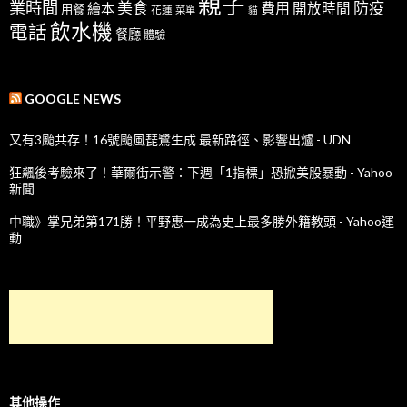
親子
業時間
美食
防疫
費用
繪本
開放時間
用餐
花蓮
菜單
貓
飲水機
電話
餐廳
體驗
GOOGLE NEWS
又有3颱共存！16號颱風琵鷺生成 最新路徑、影響出爐 - UDN
狂飆後考驗來了！華爾街示警：下週「1指標」恐掀美股暴動 - Yahoo
新聞
中職》掌兄弟第171勝！平野惠一成為史上最多勝外籍教頭 - Yahoo運
動
其他操作