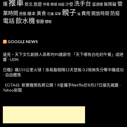
推車
洗手台
營
運
新北
旅遊
沙發
無障礙
溜滑梯
早餐
晚餐
桃園
親子
業時間
美食
防疫
費用
繪本
開放時間
用餐
花蓮
菜單
貓
飲水機
電話
餐廳
體驗
GOOGLE NEWS
遠見‧天下文化創辦人高希均90歲辭世 「天下哪有白吃的午餐」成絕
響 - UDN
日職》飆155公里火球！孫易磊相隔12天登板 0.2局無失分奪中繼成功
- 自由體育
《GTA6》新實機預告將公開！R星攜手Netflix於8月27日搶先揭露 -
Yahoo新聞