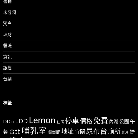
書籍
未分類
獨白
理財
貓咪
資訊
銀髮
音樂
標籤
Lemon
免費
停車
LDD
價格
公園
午
DD
內湖
FI
住宿
哺乳室
尿布台
地址
廁所
台北
宜蘭
捷
餐
圖書館
影片