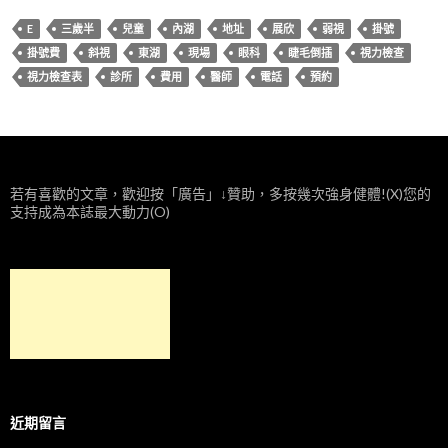
E
三歲半
兒童
內湖
地址
展欣
弱視
掛號
掛號費
斜視
東湖
現場
眼科
睫毛倒插
視力檢查
視力檢查表
診所
費用
醫師
電話
預約
若有喜歡的文章，歡迎按「廣告」↓贊助，多按幾次強身健體!(X)您的
支持成為本誌最大動力(O)
近期留言