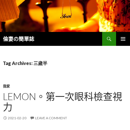
Search
倫妻の簡單誌
SKIP
PRIMAR
TO
MENU
CONTENT
Tag Archives: 三歲半
我家
LEMON。第一次眼科檢查視
力
2021-02-20
LEAVE A COMMENT