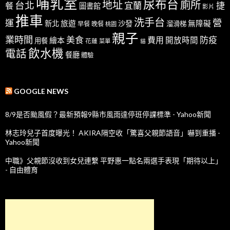
哺乳室
尿布台
地址
廁所
台北
宜蘭
捷
餐
圖書館
影片
推車
洗手台
營
運
新北
旅遊
沙發
無障礙
溜滑梯
早餐
晚餐
桃園
親子
業時間
美食
防疫
費用
繪本
開放時間
用餐
花蓮
菜單
貓
飲水機
電話
餐廳
體驗
GOOGLE NEWS
8/9是否颱風假？最新預報9縣市風雨達停班停課標準 - Yahoo新聞
林志玲兒子首度曝光！ AKIRA隔空收「驚喜父親節語音」嚇到重播 -
Yahoo新聞
中職》父親節沒收到女兒連繫 平野惠一點名兩選手表現「期待以上」
- 自由體育