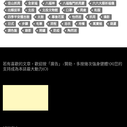
佳山抓周
全家福
八福神
八福臨門抓周慶
六六大順祈福儀
出類拔萃
北投
北投文物館
口罩
周歲
和服
四季平安擂吉鼓
太鼓
幕後花絮
怡然居
抓周
攝影
日式
步驟
毛筆
流程
浴衣
用餐
萬寶槌
葫蘆
調色盤
錄影
開鑼
防疫
陶然居
若有喜歡的文章，歡迎按「廣告」↓贊助，多按幾次強身健體!(X)您的
支持成為本誌最大動力(O)