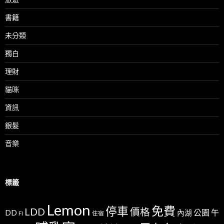
書籍
未分類
獨白
理財
貓咪
資訊
銀髮
音樂
標籤
Lemon
免費
停車
LDD
價格
公園
午
DD
內湖
FI
住宿