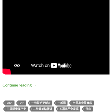
DD。2021佳山抓周影片
Continue reading
→
2021
VIP
一元復始更新衣
一般場
七星高中周歲印
三陽開泰摸平安
二全其美點響鑼
五福臨門全家福
佳山