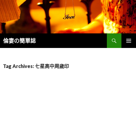
Search
倫妻の簡單誌
SKIP
PRIMAR
TO
MENU
CONTENT
Tag Archives: 七星高中周歲印