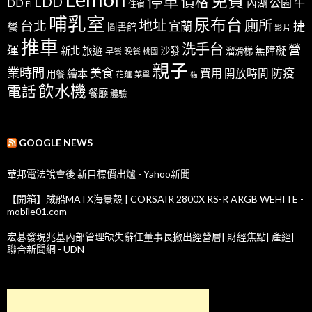
免費
停車
LDD
價格
公園
午
DD
內湖
FI
住宿
哺乳室
尿布台
地址
廁所
台北
宜蘭
捷
餐
圖書館
影片
推車
洗手台
營
運
新北
旅遊
沙發
無障礙
溜滑梯
早餐
晚餐
桃園
親子
業時間
美食
防疫
費用
繪本
開放時間
用餐
花蓮
菜單
貓
飲水機
電話
餐廳
體驗
GOOGLE NEWS
華邦電法說會後 新目標價出爐 - Yahoo新聞
【開箱】賊船MATX海景殼 | CORSAIR 2800X RS-R ARGB WEHITE -
mobile01.com
宏碁發現兆基內部管理缺失辭任董事長撤出經營層| 財經焦點| 產經|
聯合新聞網 - UDN