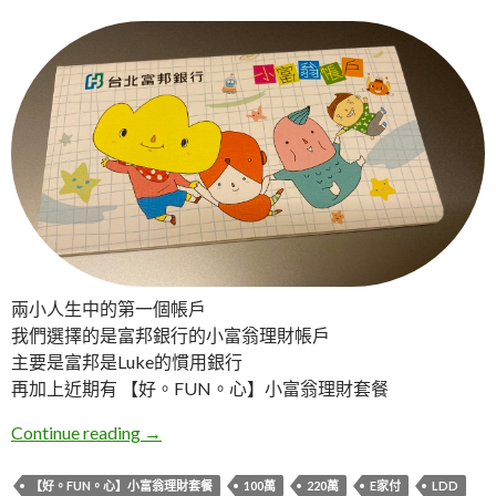
兩小人生中的第一個帳戶
我們選擇的是富邦銀行的小富翁理財帳戶
主要是富邦是Luke的慣用銀行
再加上近期有 【好。FUN。心】小富翁理財套餐
Lemon。第一次開戶(富邦小富翁帳戶)
Continue reading
→
【好。FUN。心】小富翁理財套餐
100萬
220萬
E家付
LDD