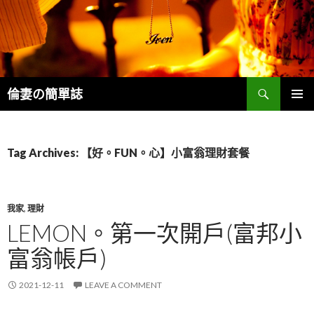
Search
倫妻の簡單誌
SKIP
PRIMAR
TO
MENU
CONTENT
Tag Archives: 【好。FUN。心】小富翁理財套餐
我家
,
理財
LEMON。第一次開戶(富邦小
富翁帳戶)
2021-12-11
LEAVE A COMMENT