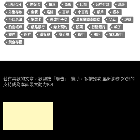
LEMON
健保卡
優惠
免稅
印章
台幣存款
基金
外幣存款
套餐
婚嫁
富邦
小富翁
帳戶
帳本
戶口名簿
提款卡
未成年子女
滿意度調查問卷
父母
理財
約定帳戶
網路銀行
線上預約
股票
行動銀行
親子
證件
證券
贈與稅
身分證
銀行
開戶
電話銀行
黃金存摺
若有喜歡的文章，歡迎按「廣告」↓贊助，多按幾次強身健體!(X)您的
支持成為本誌最大動力(O)